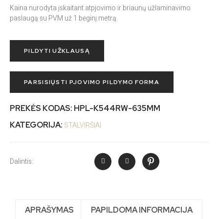
Kaina nurodyta įskaitant atpjovimo ir briaunų užlaminavimo
paslaugą su PVM už 1 bėginį metrą.
PILDYTI UŽKLAUSĄ
PARSISIŲSTI PJOVIMO PILDYMO FORMA
PREKĖS KODAS:
HPL-K544RW-635MM
KATEGORIJA:
STALVIRŠIAI
Dalintis:
APRAŠYMAS
PAPILDOMA INFORMACIJA