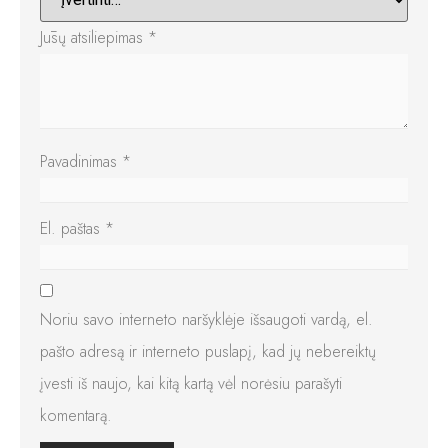
Jūsų atsiliepimas
*
Pavadinimas
*
El. paštas
*
Noriu savo interneto naršyklėje išsaugoti vardą, el.
pašto adresą ir interneto puslapį, kad jų nebereiktų
įvesti iš naujo, kai kitą kartą vėl norėsiu parašyti
komentarą.