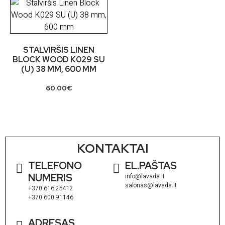
STALVIRŠIS LINEN
BLOCK WOOD K029 SU
(U) 38 MM, 600 MM
60.00
€
KONTAKTAI
TELEFONO
EL.PAŠTAS
NUMERIS
info@lavada.lt
salonas@lavada.lt
+370 616 25412
+370 600 91146
ADRESAS