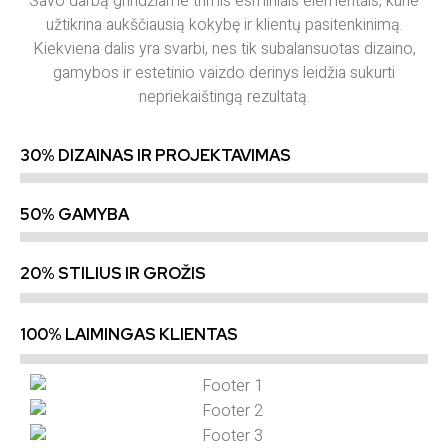
Savo darbą grindžiame trimis esminiais elementais, kurie
užtikrina aukščiausią kokybę ir klientų pasitenkinimą.
Kiekviena dalis yra svarbi, nes tik subalansuotas dizaino,
gamybos ir estetinio vaizdo derinys leidžia sukurti
nepriekaištingą rezultatą.
30% DIZAINAS IR PROJEKTAVIMAS
50% GAMYBA
20% STILIUS IR GROŽIS
100% LAIMINGAS KLIENTAS