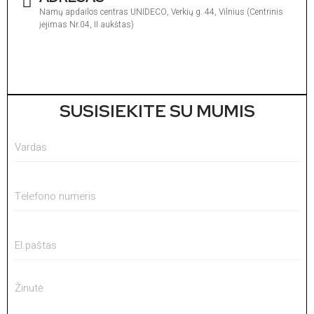
Namų apdailos centras UNIDECO, Verkių g. 44, Vilnius (Centrinis
įėjimas Nr.04, II aukštas)
I
1
V
1
SUSISIEKITE SU MUMIS