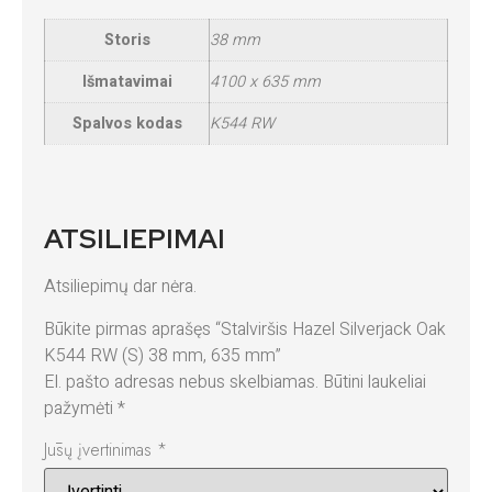
Storis
38 mm
Išmatavimai
4100 x 635 mm
Spalvos kodas
K544 RW
ATSILIEPIMAI
Atsiliepimų dar nėra.
Būkite pirmas aprašęs “Stalviršis Hazel Silverjack Oak
K544 RW (S) 38 mm, 635 mm”
El. pašto adresas nebus skelbiamas.
Būtini laukeliai
pažymėti
*
Jūsų įvertinimas
*