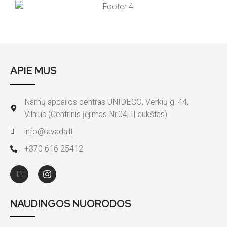
APIE MUS
Namų apdailos centras UNIDECO, Verkių g. 44,
Vilnius (Centrinis įėjimas Nr.04, II aukštas)
info@lavada.lt
+370 616 25412
NAUDINGOS NUORODOS