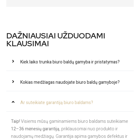
DAŽNIAUSIAI UŽDUODAMI
KLAUSIMAI
Kiek laiko trunka biuro baldų gamyba ir pristatymas?
Kokias medžiagas naudojate biuro baldų gamyboje?
Ar suteikiate garantiją biuro baldams?
Taip!
Visiems mūsų gaminamiems biuro baldams suteikiame
12–36 mėnesių garantiją
, priklausomai nuo produkto ir
naudojamų medžiagų. Garantija apima gamybos defektus ir