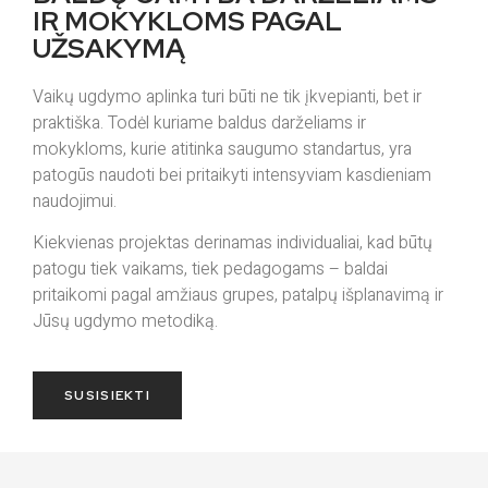
IR MOKYKLOMS PAGAL
UŽSAKYMĄ
Vaikų ugdymo aplinka turi būti ne tik įkvepianti, bet ir
praktiška. Todėl kuriame baldus darželiams ir
mokykloms, kurie atitinka saugumo standartus, yra
patogūs naudoti bei pritaikyti intensyviam kasdieniam
naudojimui.
Kiekvienas projektas derinamas individualiai, kad būtų
patogu tiek vaikams, tiek pedagogams – baldai
pritaikomi pagal amžiaus grupes, patalpų išplanavimą ir
Jūsų ugdymo metodiką.
SUSISIEKTI