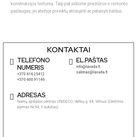
konstrukcijos tvirtumą. Taip pat siūlome priežiūros ir remonto
paslaugas, jei ateityje prireiktų atnaujinti ar pataisyti baldus.
KONTAKTAI
TELEFONO
EL.PAŠTAS
NUMERIS
info@lavada.lt
salonas@lavada.lt
+370 616 25412
+370 600 91146
ADRESAS
Namų apdailos centras UNIDECO, Verkių g. 44, Vilnius (Centrinis
įėjimas Nr.04, II aukštas)
I
1
V
1