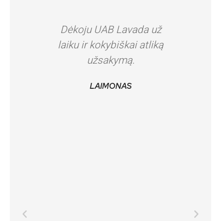
Dėkoju UAB Lavada už
Dėk
laiku ir kokybiškai atliką
LAVADA
užsakymą.
pat pirm
rezulta
LAIMONAS
šiltas
kokybė
Labai
suprati
Laba
viskas 
o svarb
Rinkom
nors 