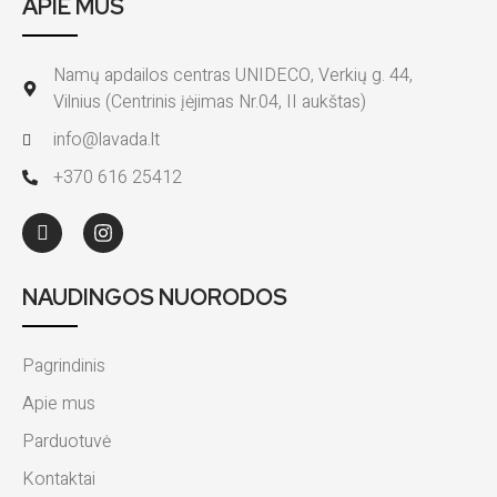
APIE MUS
Namų apdailos centras UNIDECO, Verkių g. 44,
Vilnius (Centrinis įėjimas Nr.04, II aukštas)
info@lavada.lt
+370 616 25412
NAUDINGOS NUORODOS
Pagrindinis
Apie mus
Parduotuvė
Kontaktai