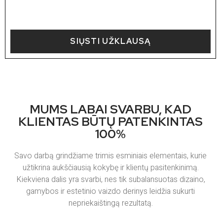
SIŲSTI UŽKLAUSĄ
MUMS LABAI SVARBU, KAD
KLIENTAS BŪTŲ PATENKINTAS
100%
Savo darbą grindžiame trimis esminiais elementais, kurie
užtikrina aukščiausią kokybę ir klientų pasitenkinimą.
Kiekviena dalis yra svarbi, nes tik subalansuotas dizaino,
gamybos ir estetinio vaizdo derinys leidžia sukurti
nepriekaištingą rezultatą.