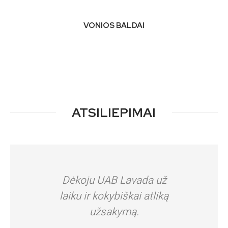
VONIOS BALDAI
ATSILIEPIMAI
Dėkoju UAB Lavada už
Dėk
laiku ir kokybiškai atliką
LAVADA
užsakymą.
pat pirm
rezulta