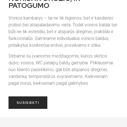
PATOGUMO
Vonios kambarys – tai ne tik higienos, bet ir kasdienio
poilsio bei atsipalaidavimo vieta. Todėl vonios baldai turi
būti ne tik estetiški, bet ir atsparūs drėgmei, praktiški ir
funkcionalūs. Gaminame individualius vonios baldus,
pritaikytus konkrečiai erdvei, poreikiams ir stiliui.
Dirbame su įvairiomis medžiagomis, kurios skirtos
dušo, vonios, WC patalpų baldų gamybai. Priklausimai
nuo kliento pasirinkimo, gali būti atsparios drėgmei,
vandeniui, temperatūros svyravimams. Kiekvienam
pagal norus, kiekvienam pagal galimybes.
SUSISIEKTI