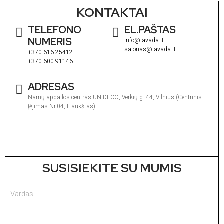
KONTAKTAI
TELEFONO
EL.PAŠTAS
NUMERIS
info@lavada.lt
salonas@lavada.lt
+370 616 25412
+370 600 91146
ADRESAS
Namų apdailos centras UNIDECO, Verkių g. 44, Vilnius (Centrinis
įėjimas Nr.04, II aukštas)
I
1
V
1
SUSISIEKITE SU MUMIS