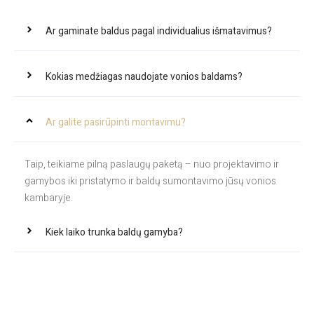
Ar gaminate baldus pagal individualius išmatavimus?
Kokias medžiagas naudojate vonios baldams?
Ar galite pasirūpinti montavimu?
Taip, teikiame pilną paslaugų paketą – nuo projektavimo ir
gamybos iki pristatymo ir baldų sumontavimo jūsų vonios
kambaryje.
Kiek laiko trunka baldų gamyba?