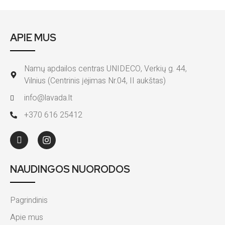
APIE MUS
Namų apdailos centras UNIDECO, Verkių g. 44,
Vilnius (Centrinis įėjimas Nr.04, II aukštas)
info@lavada.lt
+370 616 25412
NAUDINGOS NUORODOS
Pagrindinis
Apie mus