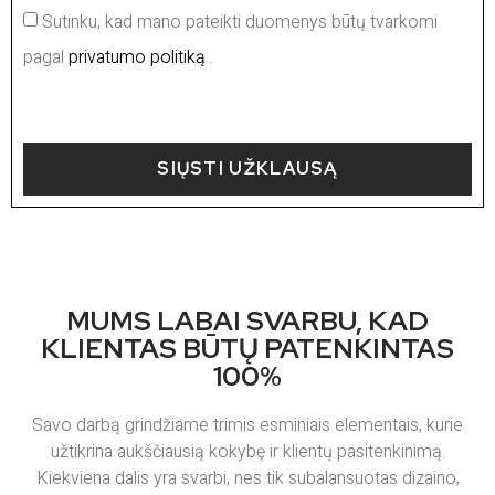
Sutinku, kad mano pateikti duomenys būtų tvarkomi
pagal
privatumo politiką
.
SIŲSTI UŽKLAUSĄ
MUMS LABAI SVARBU, KAD
KLIENTAS BŪTŲ PATENKINTAS
100%
Savo darbą grindžiame trimis esminiais elementais, kurie
užtikrina aukščiausią kokybę ir klientų pasitenkinimą.
Kiekviena dalis yra svarbi, nes tik subalansuotas dizaino,