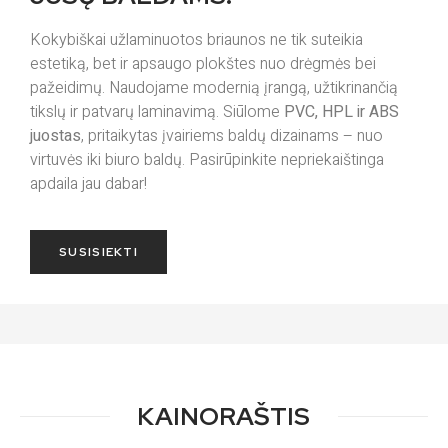
Kokybiškai užlaminuotos briaunos ne tik suteikia
estetiką, bet ir apsaugo plokštes nuo drėgmės bei
pažeidimų. Naudojame modernią įrangą, užtikrinančią
tikslų ir patvarų laminavimą. Siūlome
PVC, HPL ir ABS
juostas
, pritaikytas įvairiems baldų dizainams – nuo
virtuvės iki biuro baldų. Pasirūpinkite nepriekaištinga
apdaila jau dabar!
SUSISIEKTI
KAINORAŠTIS