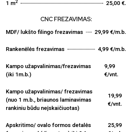
2
1 m
25,00 €.
CNC FREZAVIMAS:
MDF/ lukšto filingo frezavimas
29,99 €/m.b.
Rankenėlės frezavimas
4,99 €/m.b.
Kampo užapvalinimas/frezavimas
9,99
(iki 1m.b.)
€/vnt.
Kampo užapvalinimas/ frezavimas
19,99
(nuo 1 m.b., briaunos laminavimas
€/vnt.
rankiniu būdu neįskaičiuotas)
Apskritimo/ ovalo formos detalės
25,99