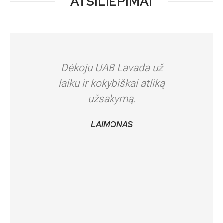
ATSILIEPIMAI
Dėkoju UAB Lavada už
Dėk
laiku ir kokybiškai atliką
LAVADA
užsakymą.
pat pirm
rezulta
LAIMONAS
šiltas
kokybė
Labai
suprati
Laba
viskas 
o svarb