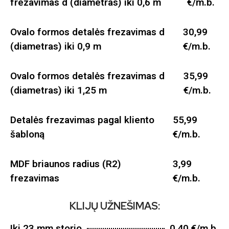
frezavimas d (diametras) iki 0,6 m
€/m.b.
Ovalo formos detalės frezavimas d
30,99
(diametras) iki 0,9 m
€/m.b.
Ovalo formos detalės frezavimas d
35,99
(diametras) iki 1,25 m
€/m.b.
Detalės frezavimas pagal kliento
55,99
šabloną
€/m.b.
MDF briaunos radius (R2)
3,99
frezavimas
€/m.b.
KLIJŲ UŽNEŠIMAS:
Iki 23 mm storio
0,40 €/m.b.