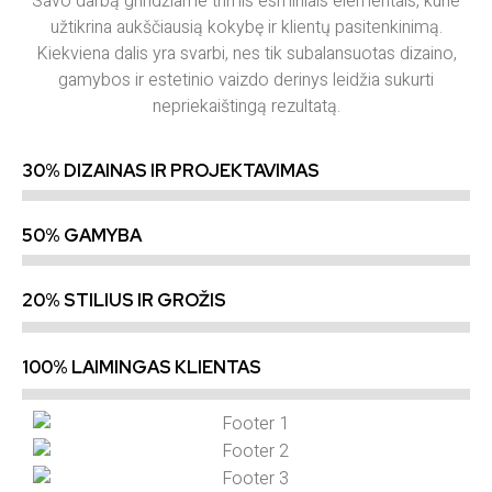
Savo darbą grindžiame trimis esminiais elementais, kurie
užtikrina aukščiausią kokybę ir klientų pasitenkinimą.
Kiekviena dalis yra svarbi, nes tik subalansuotas dizaino,
gamybos ir estetinio vaizdo derinys leidžia sukurti
nepriekaištingą rezultatą.
30% DIZAINAS IR PROJEKTAVIMAS
50% GAMYBA
20% STILIUS IR GROŽIS
100% LAIMINGAS KLIENTAS