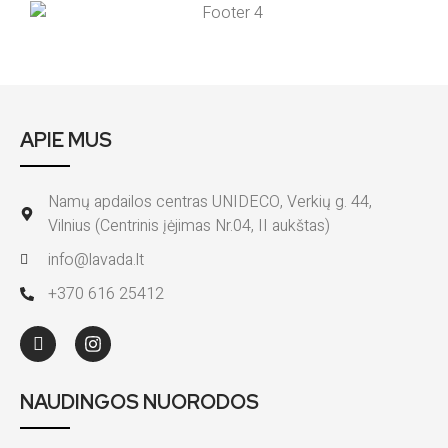
APIE MUS
Namų apdailos centras UNIDECO, Verkių g. 44,
Vilnius (Centrinis įėjimas Nr.04, II aukštas)
info@lavada.lt
+370 616 25412
NAUDINGOS NUORODOS