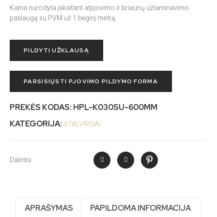
Kaina nurodyta įskaitant atpjovimo ir briaunų užlaminavimo
paslaugą su PVM už 1 bėginį metrą.
PILDYTI UŽKLAUSĄ
PARSISIŲSTI PJOVIMO PILDYMO FORMA
PREKĖS KODAS:
HPL-K030SU-600MM
KATEGORIJA:
STALVIRŠIAI
Dalintis:
APRAŠYMAS
PAPILDOMA INFORMACIJA