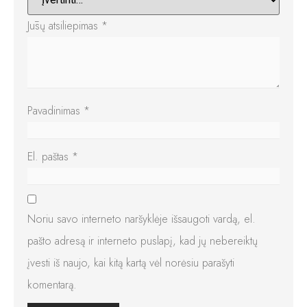
Jūsų atsiliepimas
*
Pavadinimas
*
El. paštas
*
Noriu savo interneto naršyklėje išsaugoti vardą, el.
pašto adresą ir interneto puslapį, kad jų nebereiktų
įvesti iš naujo, kai kitą kartą vėl norėsiu parašyti
komentarą.