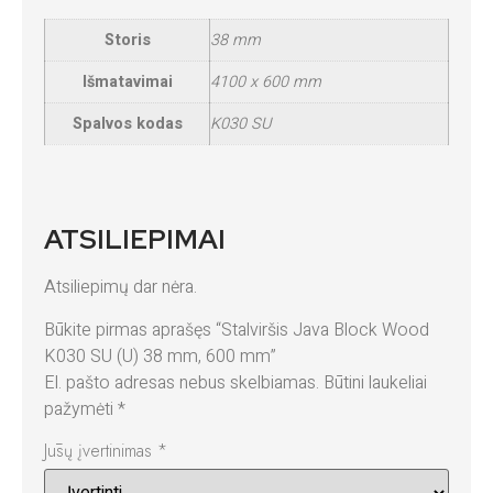
Storis
38 mm
Išmatavimai
4100 x 600 mm
Spalvos kodas
K030 SU
ATSILIEPIMAI
Atsiliepimų dar nėra.
Būkite pirmas aprašęs “Stalviršis Java Block Wood
K030 SU (U) 38 mm, 600 mm”
El. pašto adresas nebus skelbiamas.
Būtini laukeliai
pažymėti
*
Jūsų įvertinimas
*