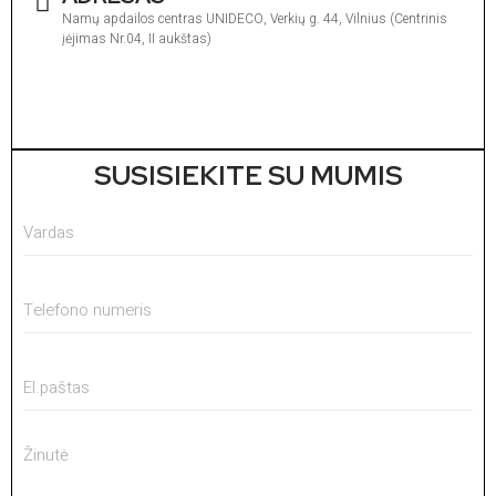
Namų apdailos centras UNIDECO, Verkių g. 44, Vilnius (Centrinis
įėjimas Nr.04, II aukštas)
I
1
V
1
SUSISIEKITE SU MUMIS