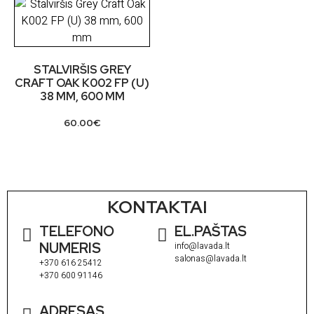
STALVIRŠIS GREY
CRAFT OAK K002 FP (U)
38 MM, 600 MM
60.00
€
KONTAKTAI
TELEFONO
EL.PAŠTAS
NUMERIS
info@lavada.lt
salonas@lavada.lt
+370 616 25412
+370 600 91146
ADRESAS