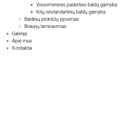
Visuomeninės paskirties baldų gamyba
Kitų nestandartinių baldų gamyba
Baldinių plokščių pjovimas
Briaunų laminavimas
Galerija
Apie mus
Kontaktai