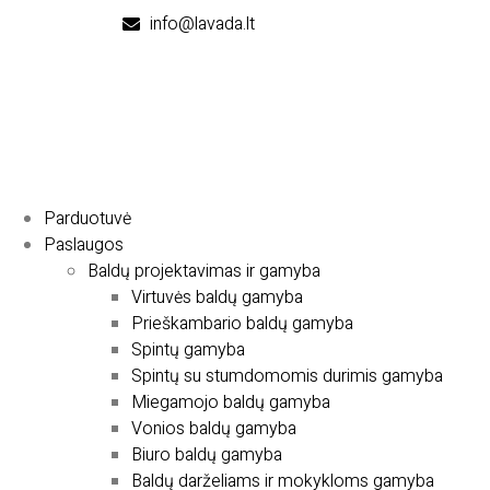
info@lavada.lt
Parduotuvė
Paslaugos
Baldų projektavimas ir gamyba
Virtuvės baldų gamyba
Prieškambario baldų gamyba
Spintų gamyba
Spintų su stumdomomis durimis gamyba
Miegamojo baldų gamyba
Vonios baldų gamyba
Biuro baldų gamyba
Baldų darželiams ir mokykloms gamyba