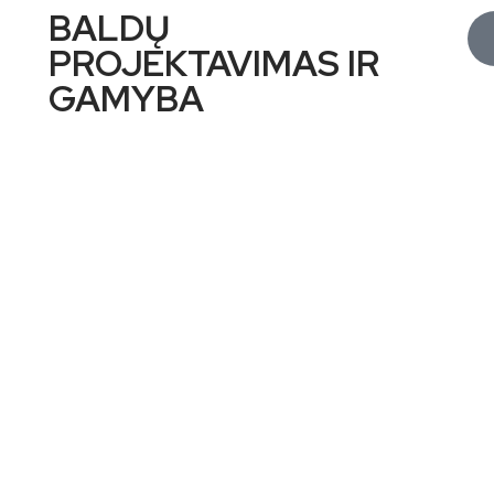
BALDŲ
PROJEKTAVIMAS IR
GAMYBA