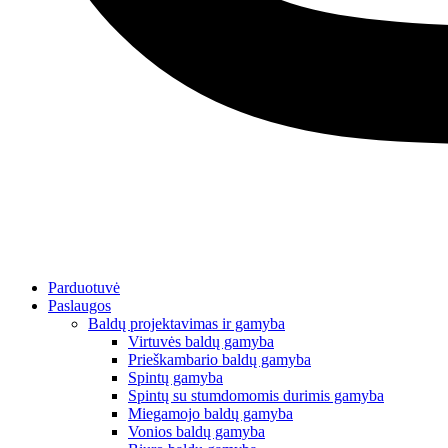
Parduotuvė
Paslaugos
Baldų projektavimas ir gamyba
Virtuvės baldų gamyba
Prieškambario baldų gamyba
Spintų gamyba
Spintų su stumdomomis durimis gamyba
Miegamojo baldų gamyba
Vonios baldų gamyba