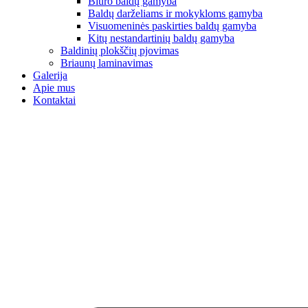
Biuro baldų gamyba
Baldų darželiams ir mokykloms gamyba
Visuomeninės paskirties baldų gamyba
Kitų nestandartinių baldų gamyba
Baldinių plokščių pjovimas
Briaunų laminavimas
Galerija
Apie mus
Kontaktai