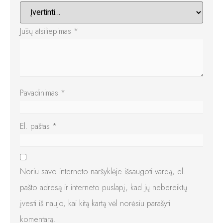
Jūsų atsiliepimas
*
Pavadinimas
*
El. paštas
*
Noriu savo interneto naršyklėje išsaugoti vardą, el.
pašto adresą ir interneto puslapį, kad jų nebereiktų
įvesti iš naujo, kai kitą kartą vėl norėsiu parašyti
komentarą.