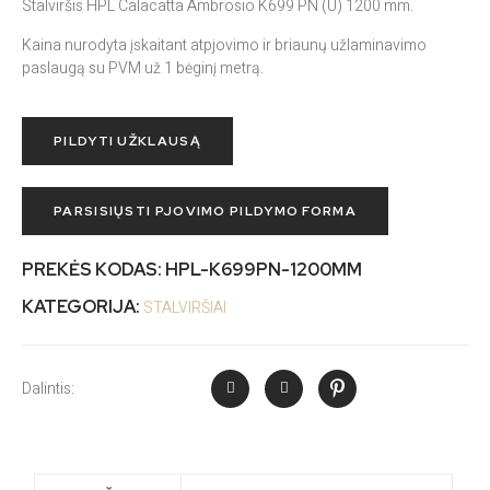
Stalviršis HPL Calacatta Ambrosio K699 PN (U) 1200 mm.
Kaina nurodyta įskaitant atpjovimo ir briaunų užlaminavimo
paslaugą su PVM už 1 bėginį metrą.
PILDYTI UŽKLAUSĄ
PARSISIŲSTI PJOVIMO PILDYMO FORMA
PREKĖS KODAS:
HPL-K699PN-1200MM
KATEGORIJA:
STALVIRŠIAI
Dalintis: