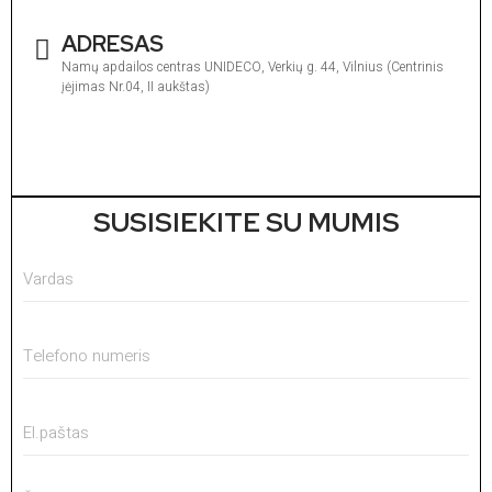
ADRESAS
Namų apdailos centras UNIDECO, Verkių g. 44, Vilnius (Centrinis
įėjimas Nr.04, II aukštas)
I
1
V
1
SUSISIEKITE SU MUMIS