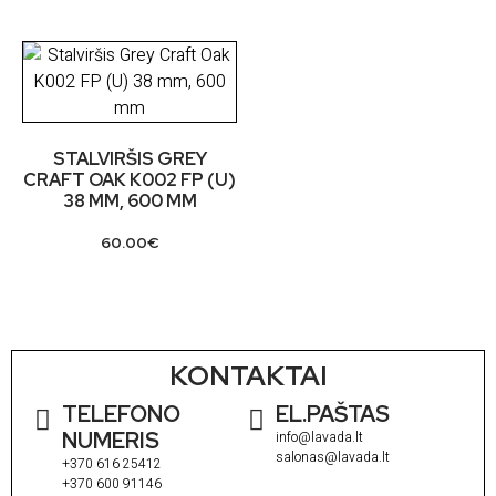
STALVIRŠIS GREY
CRAFT OAK K002 FP (U)
38 MM, 600 MM
60.00
€
KONTAKTAI
TELEFONO
EL.PAŠTAS
NUMERIS
info@lavada.lt
salonas@lavada.lt
+370 616 25412
+370 600 91146