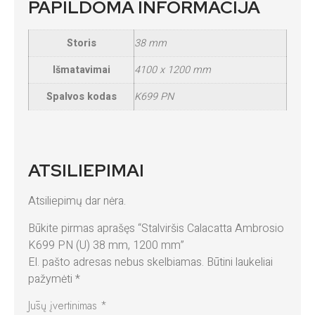
PAPILDOMA INFORMACIJA
Storis
38 mm
Išmatavimai
4100 x 1200 mm
Spalvos kodas
K699 PN
ATSILIEPIMAI
Atsiliepimų dar nėra.
Būkite pirmas aprašęs “Stalviršis Calacatta Ambrosio
K699 PN (U) 38 mm, 1200 mm”
El. pašto adresas nebus skelbiamas.
Būtini laukeliai
pažymėti
*
Jūsų įvertinimas
*