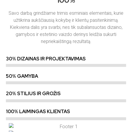
100%
Savo darbą grindžiame trimis esminiais elementais, kurie
užtikrina aukščiausią kokybę ir klientų pasitenkinimą.
Kiekviena dalis yra svarbi, nes tik subalansuotas dizaino,
gamybos ir estetinio vaizdo derinys leidžia sukurti
nepriekaištingą rezultatą.
30% DIZAINAS IR PROJEKTAVIMAS
50% GAMYBA
20% STILIUS IR GROŽIS
100% LAIMINGAS KLIENTAS