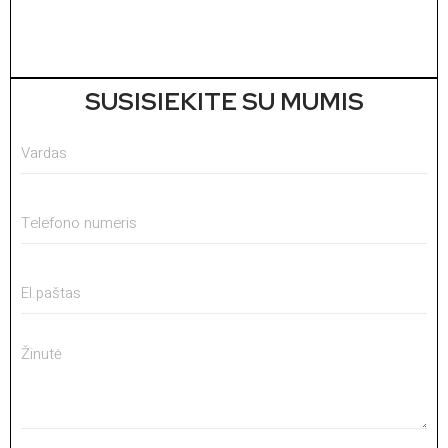
1
V
1
SUSISIEKITE SU MUMIS