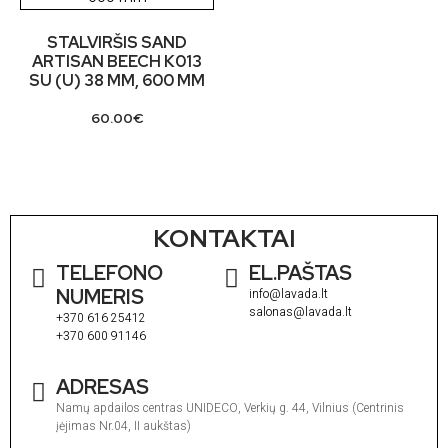
STALVIRŠIS SAND
ARTISAN BEECH K013
SU (U) 38 MM, 600 MM
60.00
€
KONTAKTAI
TELEFONO
EL.PAŠTAS
NUMERIS
info@lavada.lt
salonas@lavada.lt
+370 616 25412
+370 600 91146
ADRESAS
Namų apdailos centras UNIDECO, Verkių g. 44, Vilnius (Centrinis
įėjimas Nr.04, II aukštas)
I