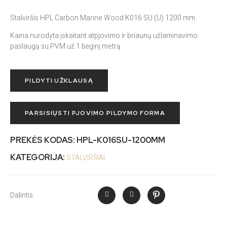
Stalviršis HPL Carbon Marine Wood K016 SU (U) 1200 mm.
Kaina nurodyta įskaitant atpjovimo ir briaunų užlaminavimo
paslaugą su PVM už 1 bėginį metrą
PILDYTI UŽKLAUSĄ
PARSISIŲSTI PJOVIMO PILDYMO FORMA
PREKĖS KODAS:
HPL-K016SU-1200MM
KATEGORIJA:
STALVIRŠIAI
Dalintis: