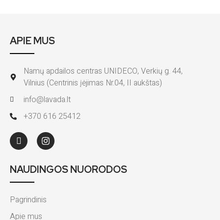
APIE MUS
Namų apdailos centras UNIDECO, Verkių g. 44,
Vilnius (Centrinis įėjimas Nr.04, II aukštas)
info@lavada.lt
+370 616 25412
NAUDINGOS NUORODOS
Pagrindinis
Apie mus