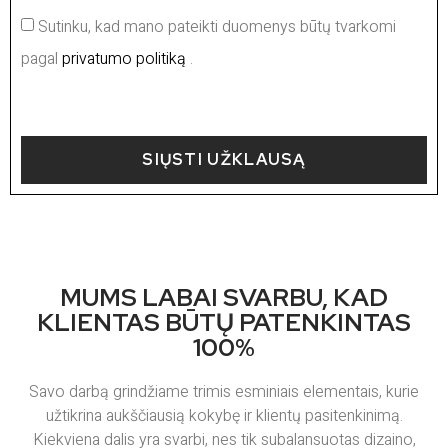
Sutinku, kad mano pateikti duomenys būtų tvarkomi
pagal
privatumo politiką
.
SIŲSTI UŽKLAUSĄ
MUMS LABAI SVARBU, KAD
KLIENTAS BŪTŲ PATENKINTAS
100%
Savo darbą grindžiame trimis esminiais elementais, kurie
užtikrina aukščiausią kokybę ir klientų pasitenkinimą.
Kiekviena dalis yra svarbi, nes tik subalansuotas dizaino,