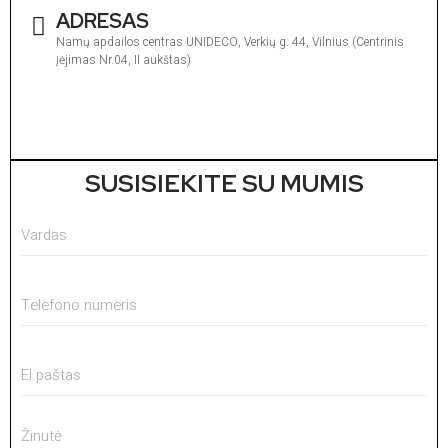
ADRESAS
Namų apdailos centras UNIDECO, Verkių g. 44, Vilnius (Centrinis
įėjimas Nr.04, II aukštas)
I
1
V
1
SUSISIEKITE SU MUMIS