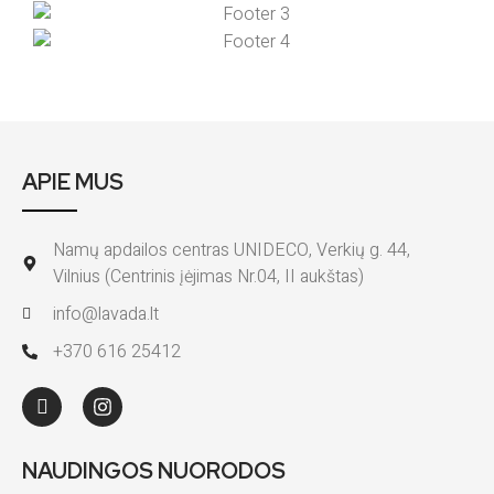
APIE MUS
Namų apdailos centras UNIDECO, Verkių g. 44,
Vilnius (Centrinis įėjimas Nr.04, II aukštas)
info@lavada.lt
+370 616 25412
NAUDINGOS NUORODOS