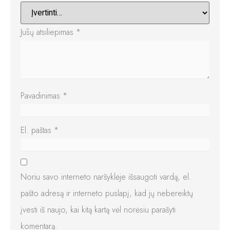
Jūsų atsiliepimas
*
Pavadinimas
*
El. paštas
*
Noriu savo interneto naršyklėje išsaugoti vardą, el.
pašto adresą ir interneto puslapį, kad jų nebereiktų
įvesti iš naujo, kai kitą kartą vėl norėsiu parašyti
komentarą.