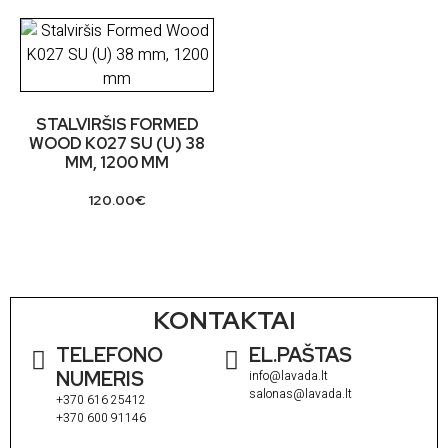
STALVIRŠIS FORMED
WOOD K027 SU (U) 38
MM, 1200 MM
120.00
€
KONTAKTAI
TELEFONO
EL.PAŠTAS
NUMERIS
info@lavada.lt
salonas@lavada.lt
+370 616 25412
+370 600 91146