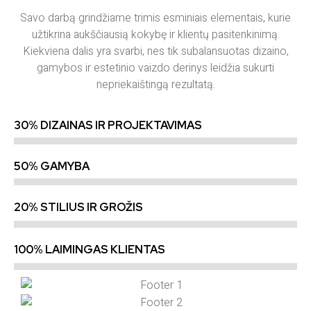
Savo darbą grindžiame trimis esminiais elementais, kurie
užtikrina aukščiausią kokybę ir klientų pasitenkinimą.
Kiekviena dalis yra svarbi, nes tik subalansuotas dizaino,
gamybos ir estetinio vaizdo derinys leidžia sukurti
nepriekaištingą rezultatą.
30% DIZAINAS IR PROJEKTAVIMAS
50% GAMYBA
20% STILIUS IR GROŽIS
100% LAIMINGAS KLIENTAS