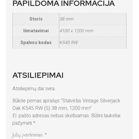
PAPILDOMA INFORMACIJA
Storis
38 mm
Išmatavimai
4100 x 1200 mm
Spalvos kodas
K545 RW
ATSILIEPIMAI
Atsiliepimų dar nėra.
Būkite pirmas aprašęs “Stalviršis Vintage Silverjack
Oak K545 RW (S) 38 mm, 1200 mm”
El. pašto adresas nebus skelbiamas.
Būtini laukeliai
pažymėti
*
Jūsų įvertinimas
*