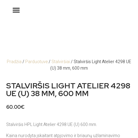
Pradžia
/
Parduotuvė
/
Stalviršiai
/ Stalviršis Light Atelier 4298 UE
(U) 38 mm, 600 mm
STALVIRŠIS LIGHT ATELIER 4298
UE (U) 38 MM, 600 MM
60.00
€
Stalviršis HPL Light Atelier 4298 UE (U) 600 mm.
Kaina nurodyta įskaitant atpjovimo ir briaunų užlaminavimo