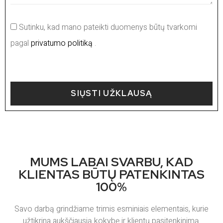
Sutinku, kad mano pateikti duomenys būtų tvarkomi
pagal
privatumo politiką
.
SIŲSTI UŽKLAUSĄ
MUMS LABAI SVARBU, KAD
KLIENTAS BŪTŲ PATENKINTAS
100%
Savo darbą grindžiame trimis esminiais elementais, kurie
užtikrina aukščiausią kokybę ir klientų pasitenkinimą.