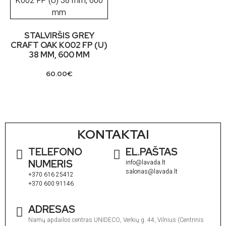
STALVIRŠIS GREY
CRAFT OAK K002 FP (U)
38 MM, 600 MM
60.00
€
KONTAKTAI
TELEFONO
EL.PAŠTAS
NUMERIS
info@lavada.lt
salonas@lavada.lt
+370 616 25412
+370 600 91146
ADRESAS
Namų apdailos centras UNIDECO, Verkių g. 44, Vilnius (Centrinis