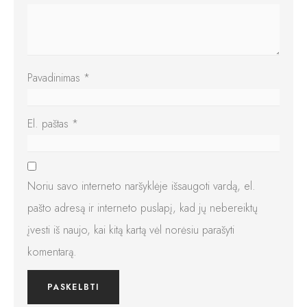
Pavadinimas
*
El. paštas
*
Noriu savo interneto naršyklėje išsaugoti vardą, el.
pašto adresą ir interneto puslapį, kad jų nebereiktų
įvesti iš naujo, kai kitą kartą vėl norėsiu parašyti
komentarą.