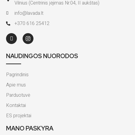
Vilnius (Centrinis įėjimas Nr.04, II aukštas)
info@lavada.lt
+370 616 25412
NAUDINGOS NUORODOS
Pagrindinis
Apie mus
Parduotuvė
Kontaktai
ES projektai
MANO PASKYRA