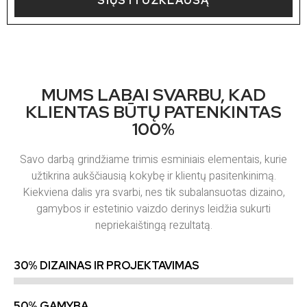
SIŲSTI UŽKLAUSĄ
MUMS LABAI SVARBU, KAD
KLIENTAS BŪTŲ PATENKINTAS
100%
Savo darbą grindžiame trimis esminiais elementais, kurie
užtikrina aukščiausią kokybę ir klientų pasitenkinimą.
Kiekviena dalis yra svarbi, nes tik subalansuotas dizaino,
gamybos ir estetinio vaizdo derinys leidžia sukurti
nepriekaištingą rezultatą.
30% DIZAINAS IR PROJEKTAVIMAS
50% GAMYBA