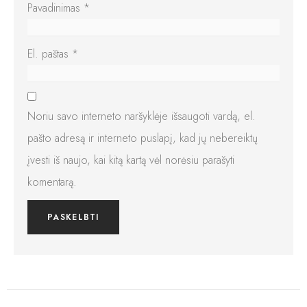
Pavadinimas
*
El. paštas
*
Noriu savo interneto naršyklėje išsaugoti vardą, el.
pašto adresą ir interneto puslapį, kad jų nebereiktų
įvesti iš naujo, kai kitą kartą vėl norėsiu parašyti
komentarą.