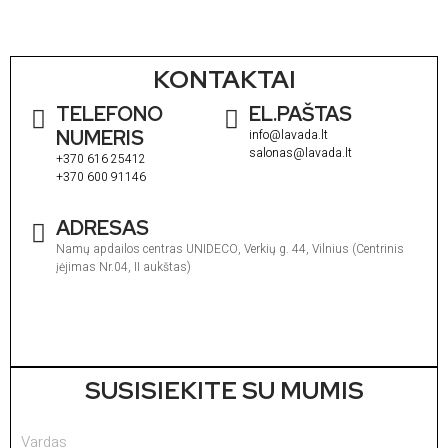
KONTAKTAI
TELEFONO
EL.PAŠTAS
NUMERIS
info@lavada.lt
salonas@lavada.lt
+370 616 25412
+370 600 91146
ADRESAS
Namų apdailos centras UNIDECO, Verkių g. 44, Vilnius (Centrinis
įėjimas Nr.04, II aukštas)
I
1
V
1
SUSISIEKITE SU MUMIS