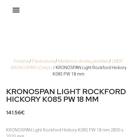
Pradžia
/
Parduotuvė
/
Medienos drožlių plokštės
/
LMDP
KRONOSPAN (Čekija)
/ KRONOSPAN Light Rockford Hickory
K085 PW 18 mm
KRONOSPAN LIGHT ROCKFORD
HICKORY K085 PW 18 MM
141.56
€
KRONOSPAN Light Rockford Hickory K085 PW 18 mm 2800 x
2070 mm.