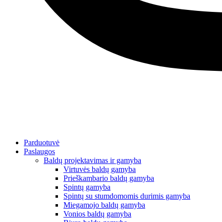
Parduotuvė
Paslaugos
Baldų projektavimas ir gamyba
Virtuvės baldų gamyba
Prieškambario baldų gamyba
Spintų gamyba
Spintų su stumdomomis durimis gamyba
Miegamojo baldų gamyba
Vonios baldų gamyba