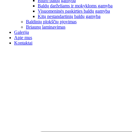
Biuro baldų gamyba
Baldų darželiams ir mokykloms gamyba
Visuomeninės paskirties baldų gamyba
Kitų nestandartinių baldų gamyba
Baldinių plokščių pjovimas
Briaunų laminavimas
Galerija
Apie mus
Kontaktai