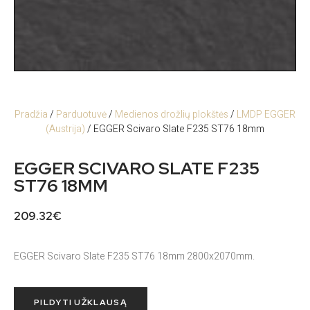
Pradžia
/
Parduotuvė
/
Medienos drožlių plokštės
/
LMDP EGGER
(Austrija)
/ EGGER Scivaro Slate F235 ST76 18mm
EGGER SCIVARO SLATE F235
ST76 18MM
209.32
€
EGGER Scivaro Slate F235 ST76 18mm 2800x2070mm.
PILDYTI UŽKLAUSĄ