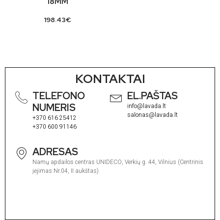
18MM
198.43
€
KONTAKTAI
TELEFONO
EL.PAŠTAS
NUMERIS
info@lavada.lt
salonas@lavada.lt
+370 616 25412
+370 600 91146
ADRESAS
Namų apdailos centras UNIDECO, Verkių g. 44, Vilnius (Centrinis
įėjimas Nr.04, II aukštas)