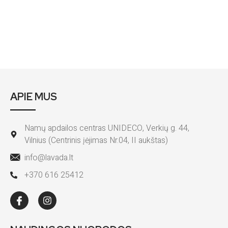
APIE MUS
Namų apdailos centras UNIDECO, Verkių g. 44,
Vilnius (Centrinis įėjimas Nr.04, II aukštas)
info@lavada.lt
+370 616 25412