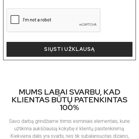
SIŲSTI UŽKLAUSĄ
MUMS LABAI SVARBU, KAD
KLIENTAS BŪTŲ PATENKINTAS
100%
Savo darbą grindžiame trimis esminiais elementais, kurie
užtikrina aukščiausią kokybę ir klientų pasitenkinimą.
Kiekviena dalis yra svarbi, nes tik subalansuotas dizaino,