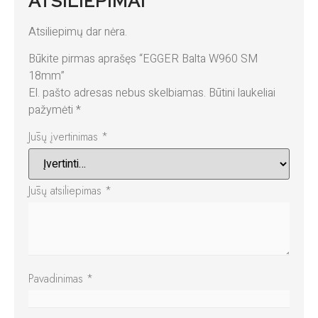
ATSILIEPIMAI
Atsiliepimų dar nėra.
Būkite pirmas aprašęs “EGGER Balta W960 SM
18mm”
El. pašto adresas nebus skelbiamas.
Būtini laukeliai
pažymėti
*
Jūsų įvertinimas
*
Jūsų atsiliepimas
*
Pavadinimas
*