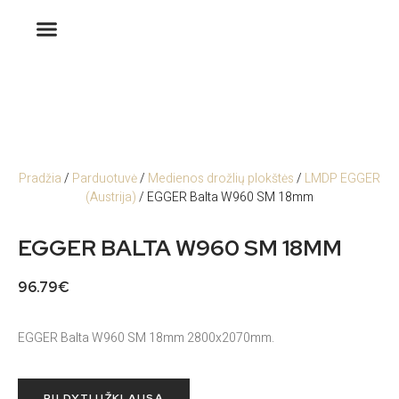
Pradžia
/
Parduotuvė
/
Medienos drožlių plokštės
/
LMDP EGGER
(Austrija)
/ EGGER Balta W960 SM 18mm
EGGER BALTA W960 SM 18MM
96.79
€
EGGER Balta W960 SM 18mm 2800x2070mm.
PILDYTI UŽKLAUSĄ