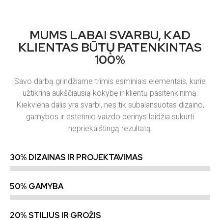
MUMS LABAI SVARBU, KAD
KLIENTAS BŪTŲ PATENKINTAS
100%
Savo darbą grindžiame trimis esminiais elementais, kurie
užtikrina aukščiausią kokybę ir klientų pasitenkinimą.
Kiekviena dalis yra svarbi, nes tik subalansuotas dizaino,
gamybos ir estetinio vaizdo derinys leidžia sukurti
nepriekaištingą rezultatą.
30% DIZAINAS IR PROJEKTAVIMAS
50% GAMYBA
20% STILIUS IR GROŽIS