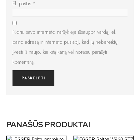
El. paštas
*
Noriu savo interneto naršyklėje išsaugoti vardą, el.
pašto adresą ir interneto puslapį, kad jų nebereiktų
įvesti iš naujo, kai kitą kartą vėl norėsiu parašyti
komentarą.
PANAŠŪS PRODUKTAI