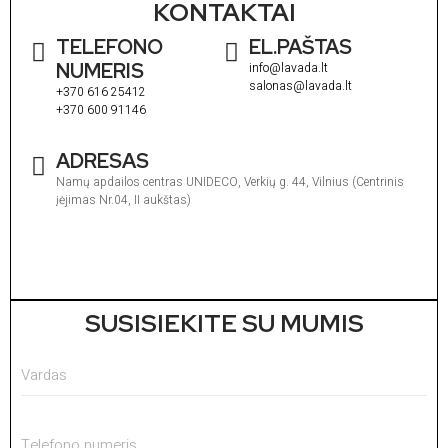
KONTAKTAI
TELEFONO
EL.PAŠTAS
NUMERIS
info@lavada.lt
salonas@lavada.lt
+370 616 25412
+370 600 91146
ADRESAS
Namų apdailos centras UNIDECO, Verkių g. 44, Vilnius (Centrinis
įėjimas Nr.04, II aukštas)
I
1
V
1
SUSISIEKITE SU MUMIS