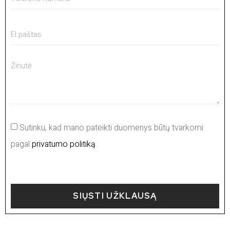
Sutinku, kad mano pateikti duomenys būtų tvarkomi
pagal
privatumo politiką
.
SIŲSTI UŽKLAUSĄ