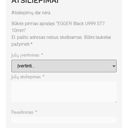
ATSILIEPIMAI
Atsiliepimų dar nėra.
Būkite pirmas aprašęs “EGGER Black U999 ST7
10mm”
El. pašto adresas nebus skelbiamas.
Būtini laukeliai
pažymėti
*
Jūsų įvertinimas
*
Jūsų atsiliepimas
*
Pavadinimas
*