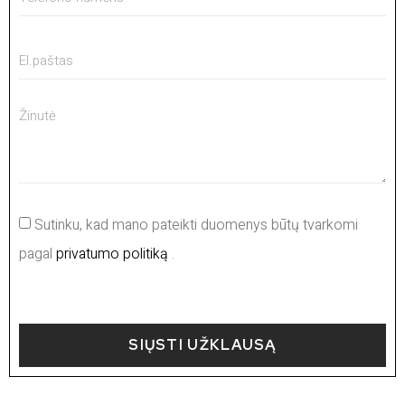
Sutinku, kad mano pateikti duomenys būtų tvarkomi
pagal
privatumo politiką
.
SIŲSTI UŽKLAUSĄ