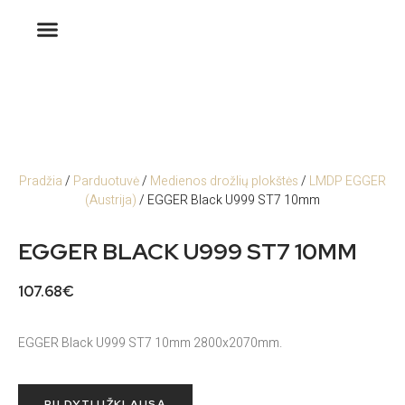
Pradžia
/
Parduotuvė
/
Medienos drožlių plokštės
/
LMDP EGGER
(Austrija)
/ EGGER Black U999 ST7 10mm
EGGER BLACK U999 ST7 10MM
107.68
€
EGGER Black U999 ST7 10mm 2800x2070mm.
PILDYTI UŽKLAUSĄ