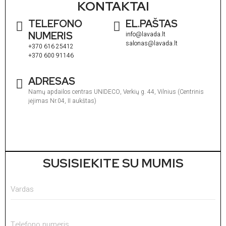
KONTAKTAI
TELEFONO
EL.PAŠTAS
NUMERIS
info@lavada.lt
salonas@lavada.lt
+370 616 25412
+370 600 91146
ADRESAS
Namų apdailos centras UNIDECO, Verkių g. 44, Vilnius (Centrinis
įėjimas Nr.04, II aukštas)
I
1
V
1
SUSISIEKITE SU MUMIS