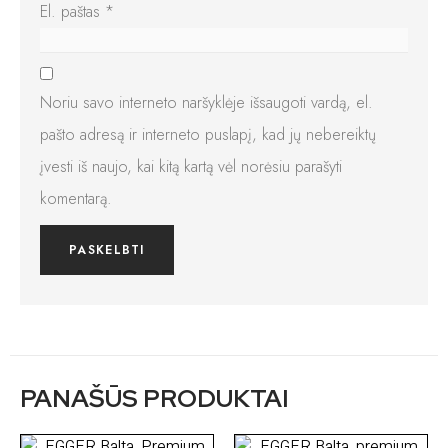
El. paštas
*
Noriu savo interneto naršyklėje išsaugoti vardą, el.
pašto adresą ir interneto puslapį, kad jų nebereiktų
įvesti iš naujo, kai kitą kartą vėl norėsiu parašyti
komentarą.
PANAŠŪS PRODUKTAI