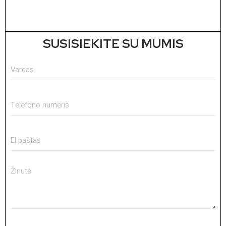
V
1
SUSISIEKITE SU MUMIS