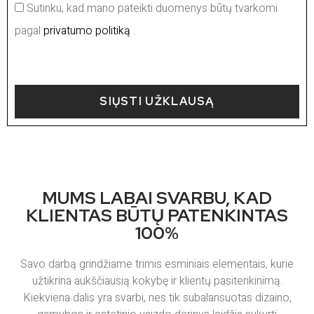
Sutinku, kad mano pateikti duomenys būtų tvarkomi
pagal
privatumo politiką
.
SIŲSTI UŽKLAUSĄ
MUMS LABAI SVARBU, KAD
KLIENTAS BŪTŲ PATENKINTAS
100%
Savo darbą grindžiame trimis esminiais elementais, kurie
užtikrina aukščiausią kokybę ir klientų pasitenkinimą.
Kiekviena dalis yra svarbi, nes tik subalansuotas dizaino,