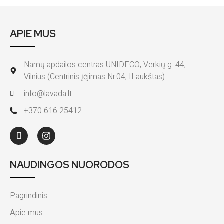
APIE MUS
Namų apdailos centras UNIDECO, Verkių g. 44,
Vilnius (Centrinis įėjimas Nr.04, II aukštas)
info@lavada.lt
+370 616 25412
NAUDINGOS NUORODOS
Pagrindinis
Apie mus