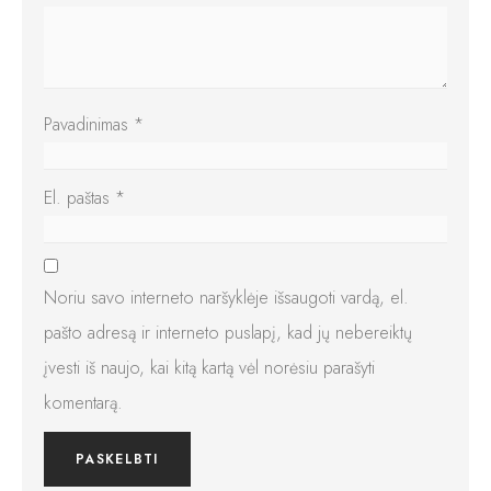
Pavadinimas
*
El. paštas
*
Noriu savo interneto naršyklėje išsaugoti vardą, el.
pašto adresą ir interneto puslapį, kad jų nebereiktų
įvesti iš naujo, kai kitą kartą vėl norėsiu parašyti
komentarą.