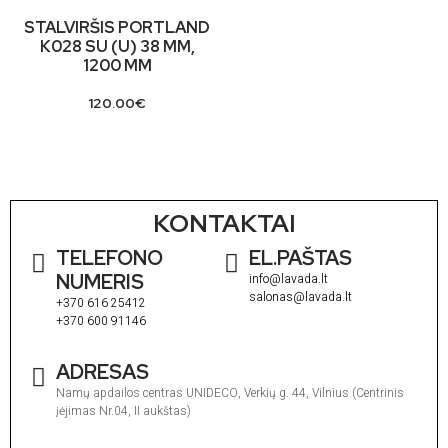
STALVIRŠIS PORTLAND
K028 SU (U) 38 MM,
1200 MM
120.00
€
KONTAKTAI
TELEFONO
EL.PAŠTAS
NUMERIS
info@lavada.lt
salonas@lavada.lt
+370 616 25412
+370 600 91146
ADRESAS
Namų apdailos centras UNIDECO, Verkių g. 44, Vilnius (Centrinis
įėjimas Nr.04, II aukštas)
I
1