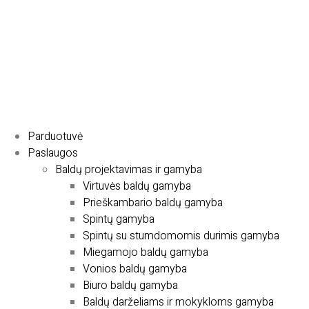
Parduotuvė
Paslaugos
Baldų projektavimas ir gamyba
Virtuvės baldų gamyba
Prieškambario baldų gamyba
Spintų gamyba
Spintų su stumdomomis durimis gamyba
Miegamojo baldų gamyba
Vonios baldų gamyba
Biuro baldų gamyba
Baldų darželiams ir mokykloms gamyba