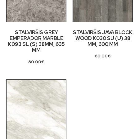
STALVIRŠIS GREY
STALVIRŠIS JAVA BLOCK
EMPERADOR MARBLE
WOOD K030 SU (U) 38
K093 SL (S) 38MM, 635
MM, 600 MM
MM
60.00
€
80.00
€