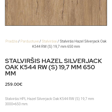
Pradžia
/
Parduotuvė
/
Stalviršiai
/ Stalviršis Hazel Silverjack Oak
K544 RW (S) 19,7 mm 650 mm
STALVIRŠIS HAZEL SILVERJACK
OAK K544 RW (S) 19,7 MM 650
MM
259.00
€
Stalviršis HPL Hazel Silverjack Oak K544 RW (S) 19,7 mm
3000×650 mm.