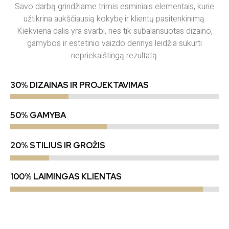
Savo darbą grindžiame trimis esminiais elementais, kurie
užtikrina aukščiausią kokybę ir klientų pasitenkinimą.
Kiekviena dalis yra svarbi, nes tik subalansuotas dizaino,
gamybos ir estetinio vaizdo derinys leidžia sukurti
nepriekaištingą rezultatą.
30% DIZAINAS IR PROJEKTAVIMAS
50% GAMYBA
20% STILIUS IR GROŽIS
100% LAIMINGAS KLIENTAS