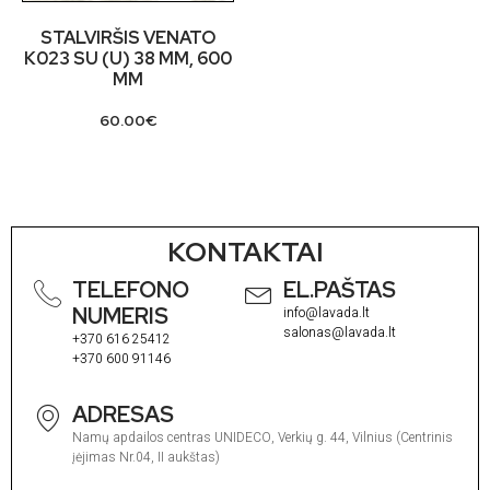
STALVIRŠIS VENATO
K023 SU (U) 38 MM, 600
MM
60.00
€
KONTAKTAI
TELEFONO
EL.PAŠTAS
NUMERIS
info@lavada.lt
salonas@lavada.lt
+370 616 25412
+370 600 91146
ADRESAS
Namų apdailos centras UNIDECO, Verkių g. 44, Vilnius (Centrinis
įėjimas Nr.04, II aukštas)