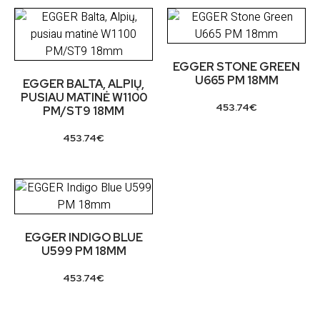
EGGER STONE GREEN
U665 PM 18MM
EGGER BALTA, ALPIŲ,
PUSIAU MATINĖ W1100
453.74
€
PM/ST9 18MM
453.74
€
EGGER INDIGO BLUE
U599 PM 18MM
453.74
€