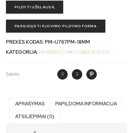
PILDYTI UŽKLAUSĄ
PARSISIŲSTI PJOVIMO PILDYMO FORMA
PREKĖS KODAS:
PM-U767PM-18MM
KATEGORIJA:
PM (PERFECT MATT) LMDF PLOKŠTĖ
Dalintis:
APRAŠYMAS
PAPILDOMA INFORMACIJA
ATSILIEPIMAI (0)