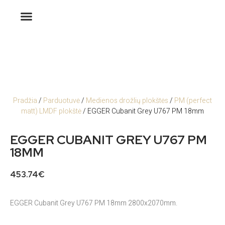
Pradžia
/
Parduotuvė
/
Medienos drožlių plokštės
/
PM (perfect
matt) LMDF plokštė
/ EGGER Cubanit Grey U767 PM 18mm
EGGER CUBANIT GREY U767 PM
18MM
453.74
€
EGGER Cubanit Grey U767 PM 18mm 2800x2070mm.