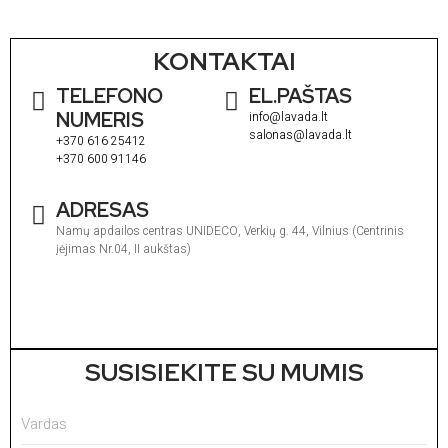
KONTAKTAI
TELEFONO
EL.PAŠTAS
NUMERIS
info@lavada.lt
salonas@lavada.lt
+370 616 25412
+370 600 91146
ADRESAS
Namų apdailos centras UNIDECO, Verkių g. 44, Vilnius (Centrinis
įėjimas Nr.04, II aukštas)
I
1
V
1
SUSISIEKITE SU MUMIS