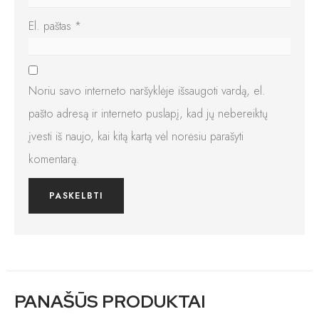
El. paštas
*
Noriu savo interneto naršyklėje išsaugoti vardą, el.
pašto adresą ir interneto puslapį, kad jų nebereiktų
įvesti iš naujo, kai kitą kartą vėl norėsiu parašyti
komentarą.
PANAŠŪS PRODUKTAI