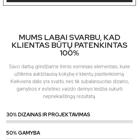
MUMS LABAI SVARBU, KAD
KLIENTAS BŪTŲ PATENKINTAS
100%
Savo darbą grindžiame trimis esminiais elementais, kurie
užtikrina aukščiausią kokybę ir klientų pasitenkinimą.
Kiekviena dalis yra svarbi, nes tik subalansuotas dizaino,
gamybos ir estetinio vaizdo derinys leidžia sukurti
nepriekaištingą rezultatą.
30% DIZAINAS IR PROJEKTAVIMAS
50% GAMYBA