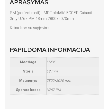
APRAŠYMAS
PM (perfect matt) LMDF plokštė EGGER Cubanit
Grey U767 PM 18mm 2800x2070mm.
Kaina lapo su supjovimu.
PAPILDOMA INFORMACIJA
Medžiaga
LMDF
Storis
18 mm
Matmenys
2800×2070 mm
Spalvos kodas
U767 PM