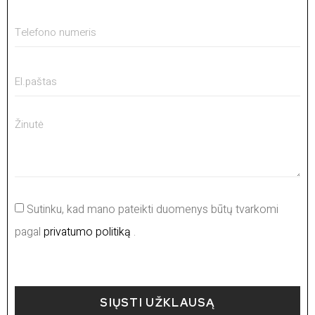
Sutinku, kad mano pateikti duomenys būtų tvarkomi
pagal
privatumo politiką
.
SIŲSTI UŽKLAUSĄ