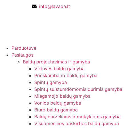
info@lavada.lt
Parduotuvė
Paslaugos
Baldų projektavimas ir gamyba
Virtuvės baldų gamyba
Prieškambario baldų gamyba
Spintų gamyba
Spintų su stumdomomis durimis gamyba
Miegamojo baldų gamyba
Vonios baldų gamyba
Biuro baldų gamyba
Baldų darželiams ir mokykloms gamyba
Visuomeninės paskirties baldų gamyba