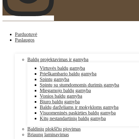
Parduotuvė
Paslaugos
Baldų projektavimas ir gamyba
Virtuvės baldų gamyba
Prieškambario baldų gamyba
Spintų gamyba
Spintų su stumdomomis durimis gamyba
Miegamojo baldų gamyba
Vonios baldų gamyba
Biuro baldų gamyba
Baldų darželiams ir mokykloms gamyba
Visuomeninės paskirties baldų gamyba
Kitų nestandartinių baldų gamyba
Baldinių plokščių pjovimas
Briaunų laminavimas