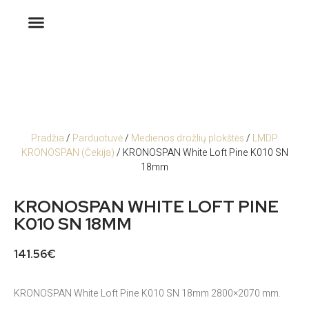
Pradžia
/
Parduotuvė
/
Medienos drožlių plokštės
/
LMDP
KRONOSPAN (Čekija)
/ KRONOSPAN White Loft Pine K010 SN
18mm
KRONOSPAN WHITE LOFT PINE
K010 SN 18MM
141.56
€
KRONOSPAN White Loft Pine K010 SN 18mm 2800×2070 mm.