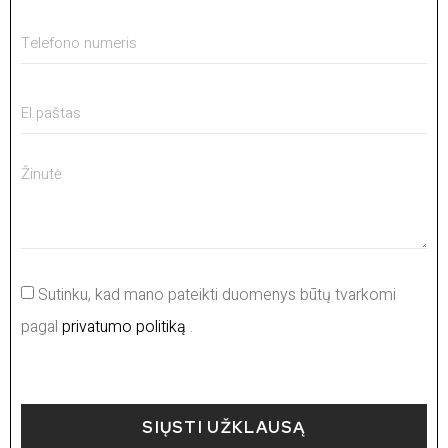
Sutinku, kad mano pateikti duomenys būtų tvarkomi
pagal
privatumo politiką
.
SIŲSTI UŽKLAUSĄ