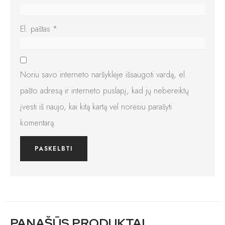
El. paštas
*
Noriu savo interneto naršyklėje išsaugoti vardą, el.
pašto adresą ir interneto puslapį, kad jų nebereiktų
įvesti iš naujo, kai kitą kartą vėl norėsiu parašyti
komentarą.
PANAŠŪS PRODUKTAI