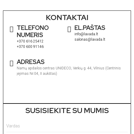
KONTAKTAI
TELEFONO
EL.PAŠTAS
NUMERIS
info@lavada.lt
salonas@lavada.lt
+370 616 25412
+370 600 91146
ADRESAS
Namų apdailos centras UNIDECO, Verkių g. 44, Vilnius (Centrinis
įėjimas Nr.04, II aukštas)
I
1
V
1
SUSISIEKITE SU MUMIS