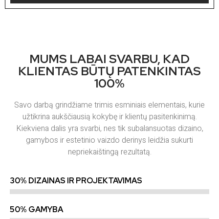
MUMS LABAI SVARBU, KAD
KLIENTAS BŪTŲ PATENKINTAS
100%
Savo darbą grindžiame trimis esminiais elementais, kurie
užtikrina aukščiausią kokybę ir klientų pasitenkinimą.
Kiekviena dalis yra svarbi, nes tik subalansuotas dizaino,
gamybos ir estetinio vaizdo derinys leidžia sukurti
nepriekaištingą rezultatą.
30% DIZAINAS IR PROJEKTAVIMAS
50% GAMYBA