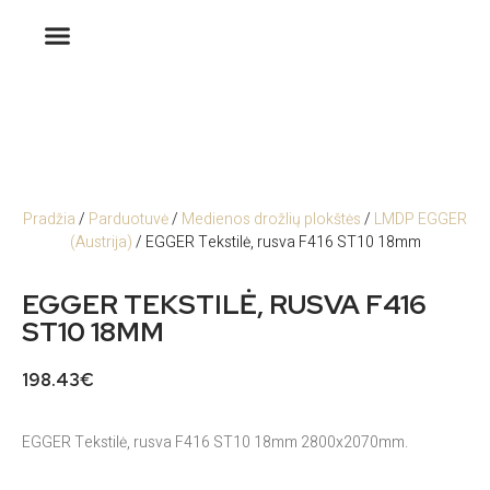
Pradžia
/
Parduotuvė
/
Medienos drožlių plokštės
/
LMDP EGGER
(Austrija)
/ EGGER Tekstilė, rusva F416 ST10 18mm
EGGER TEKSTILĖ, RUSVA F416
ST10 18MM
198.43
€
EGGER Tekstilė, rusva F416 ST10 18mm 2800x2070mm.