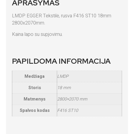
APRAŠYMAS
LMDP EGGER Tekstilė, rusva F416 ST10 18mm
2800x2070mm.
Kaina lapo su supjovimu.
PAPILDOMA INFORMACIJA
Medžiaga
LMDP
Storis
18 mm
Matmenys
2800×2070 mm
Spalvos kodas
F416 ST10