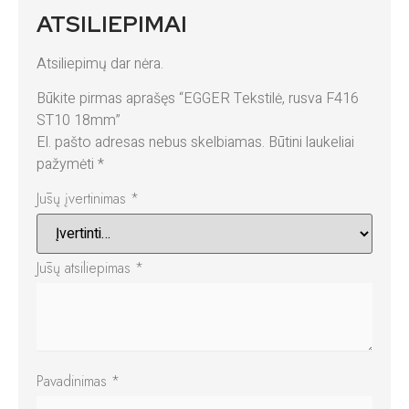
ATSILIEPIMAI
Atsiliepimų dar nėra.
Būkite pirmas aprašęs “EGGER Tekstilė, rusva F416
ST10 18mm”
El. pašto adresas nebus skelbiamas.
Būtini laukeliai
pažymėti
*
Jūsų įvertinimas
*
Jūsų atsiliepimas
*
Pavadinimas
*