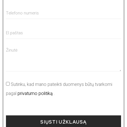
Sutinku, kad mano pateikti duomenys būtų tvarkomi
pagal
privatumo politiką
.
SIŲSTI UŽKLAUSĄ