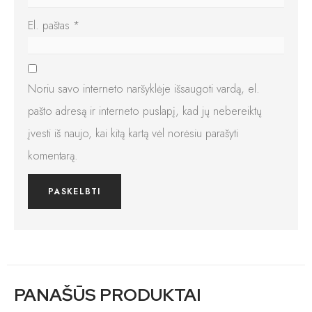
El. paštas
*
Noriu savo interneto naršyklėje išsaugoti vardą, el.
pašto adresą ir interneto puslapį, kad jų nebereiktų
įvesti iš naujo, kai kitą kartą vėl norėsiu parašyti
komentarą.
PANAŠŪS PRODUKTAI