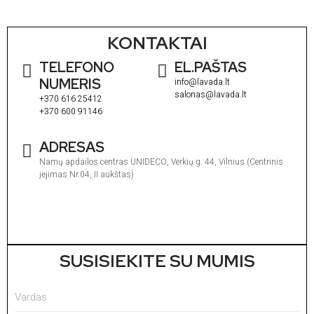
KONTAKTAI
TELEFONO
EL.PAŠTAS
NUMERIS
info@lavada.lt
salonas@lavada.lt
+370 616 25412
+370 600 91146
ADRESAS
Namų apdailos centras UNIDECO, Verkių g. 44, Vilnius (Centrinis
įėjimas Nr.04, II aukštas)
I
1
V
1
SUSISIEKITE SU MUMIS