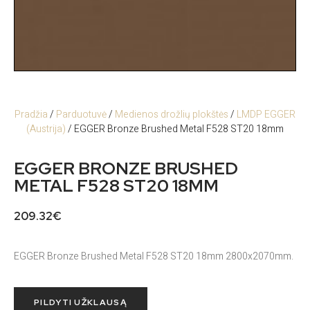
Pradžia
/
Parduotuvė
/
Medienos drožlių plokštės
/
LMDP EGGER
(Austrija)
/ EGGER Bronze Brushed Metal F528 ST20 18mm
EGGER BRONZE BRUSHED
METAL F528 ST20 18MM
209.32
€
EGGER Bronze Brushed Metal F528 ST20 18mm 2800x2070mm.
PILDYTI UŽKLAUSĄ