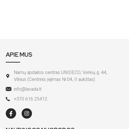
APIE MUS
Namų apdailos centras UNIDECO, Verkių g. 44,
Vilnius (Centrinis įėjimas Nr.04, II aukštas)
info@lavada.lt
+370 616 25412