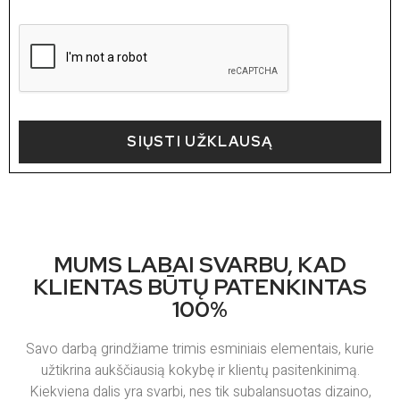
SIŲSTI UŽKLAUSĄ
MUMS LABAI SVARBU, KAD
KLIENTAS BŪTŲ PATENKINTAS
100%
Savo darbą grindžiame trimis esminiais elementais, kurie
užtikrina aukščiausią kokybę ir klientų pasitenkinimą.
Kiekviena dalis yra svarbi, nes tik subalansuotas dizaino,