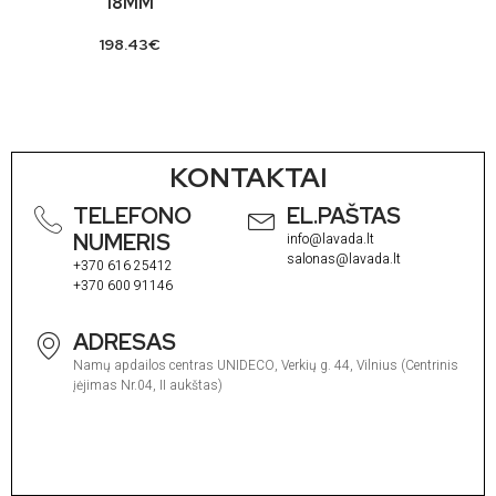
18MM
198.43
€
KONTAKTAI
TELEFONO
EL.PAŠTAS
NUMERIS
info@lavada.lt
salonas@lavada.lt
+370 616 25412
+370 600 91146
ADRESAS
Namų apdailos centras UNIDECO, Verkių g. 44, Vilnius (Centrinis
įėjimas Nr.04, II aukštas)