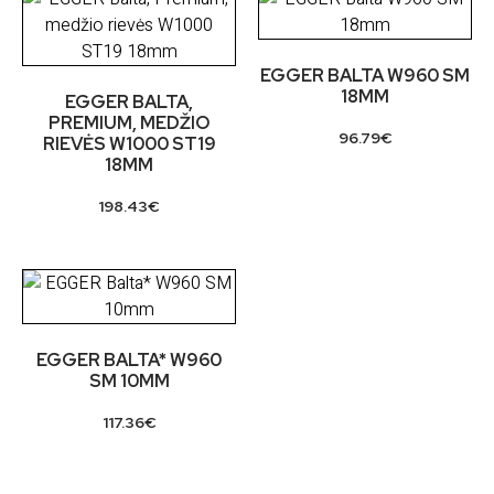
EGGER BALTA W960 SM
18MM
EGGER BALTA,
PREMIUM, MEDŽIO
96.79
€
RIEVĖS W1000 ST19
18MM
198.43
€
EGGER BALTA* W960
SM 10MM
117.36
€