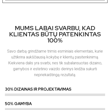
MUMS LABAI SVARBU, KAD
KLIENTAS BŪTŲ PATENKINTAS
100%
Savo darbą grindžiame trimis esminiais elementais, kurie
užtikrina aukščiausią kokybę ir klientų pasitenkinimą.
Kiekviena dalis yra svarbi, nes tik subalansuotas dizaino,
gamybos ir estetinio vaizdo derinys leidžia sukurti
nepriekaištingą rezultatą.
30% DIZAINAS IR PROJEKTAVIMAS
50% GAMYBA