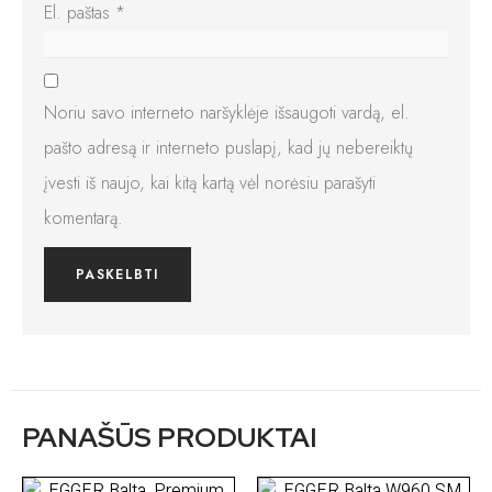
El. paštas
*
Noriu savo interneto naršyklėje išsaugoti vardą, el.
pašto adresą ir interneto puslapį, kad jų nebereiktų
įvesti iš naujo, kai kitą kartą vėl norėsiu parašyti
komentarą.
PANAŠŪS PRODUKTAI