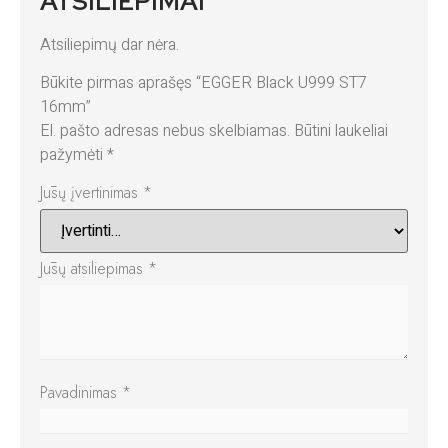
ATSILIEPIMAI
Atsiliepimų dar nėra.
Būkite pirmas aprašęs “EGGER Black U999 ST7
16mm”
El. pašto adresas nebus skelbiamas.
Būtini laukeliai
pažymėti
*
Jūsų įvertinimas
*
Jūsų atsiliepimas
*
Pavadinimas
*