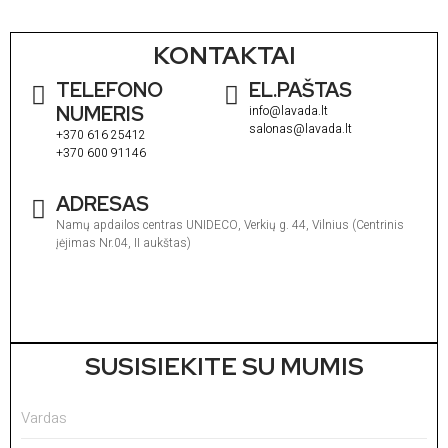
KONTAKTAI
TELEFONO
EL.PAŠTAS
NUMERIS
info@lavada.lt
salonas@lavada.lt
+370 616 25412
+370 600 91146
ADRESAS
Namų apdailos centras UNIDECO, Verkių g. 44, Vilnius (Centrinis
įėjimas Nr.04, II aukštas)
I
1
V
1
SUSISIEKITE SU MUMIS