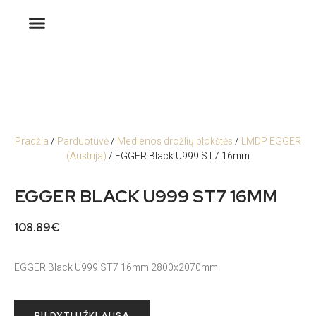
Pradžia
/
Parduotuvė
/
Medienos drožlių plokštės
/
LMDP EGGER
(Austrija)
/ EGGER Black U999 ST7 16mm
EGGER BLACK U999 ST7 16MM
108.89
€
EGGER Black U999 ST7 16mm 2800x2070mm.
PILDYTI UŽKLAUSĄ