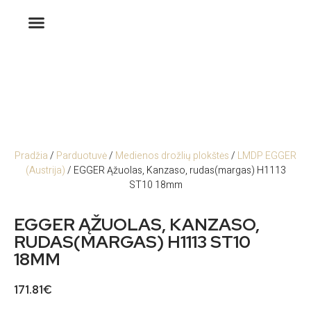
Pradžia
/
Parduotuvė
/
Medienos drožlių plokštės
/
LMDP EGGER
(Austrija)
/ EGGER Ąžuolas, Kanzaso, rudas(margas) H1113
ST10 18mm
EGGER ĄŽUOLAS, KANZASO,
RUDAS(MARGAS) H1113 ST10
18MM
171.81
€