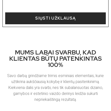
SIŲSTI UŽKLAUSĄ
MUMS LABAI SVARBU, KAD
KLIENTAS BŪTŲ PATENKINTAS
100%
Savo darbą grindžiame trimis esminiais elementais, kurie
užtikrina aukščiausią kokybę ir klientų pasitenkinimą.
Kiekviena dalis yra svarbi, nes tik subalansuotas dizaino,
gamybos ir estetinio vaizdo derinys leidžia sukurti
nepriekaištingą rezultatą.