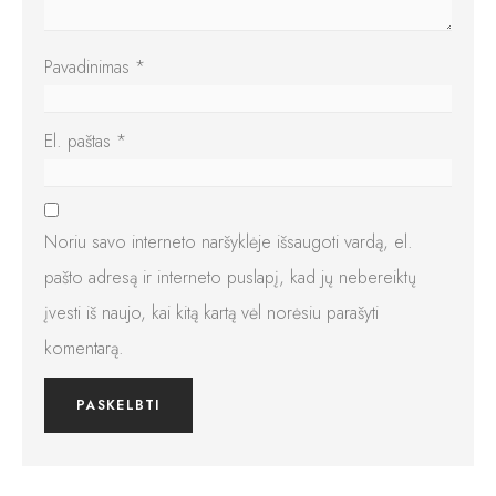
Pavadinimas
*
El. paštas
*
Noriu savo interneto naršyklėje išsaugoti vardą, el.
pašto adresą ir interneto puslapį, kad jų nebereiktų
įvesti iš naujo, kai kitą kartą vėl norėsiu parašyti
komentarą.