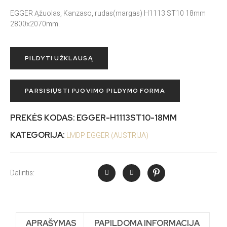
EGGER Ąžuolas, Kanzaso, rudas(margas) H1113 ST10 18mm
2800x2070mm.
PILDYTI UŽKLAUSĄ
PARSISIŲSTI PJOVIMO PILDYMO FORMA
PREKĖS KODAS:
EGGER-H1113ST10-18MM
KATEGORIJA:
LMDP EGGER (AUSTRIJA)
Dalintis:
APRAŠYMAS
PAPILDOMA INFORMACIJA