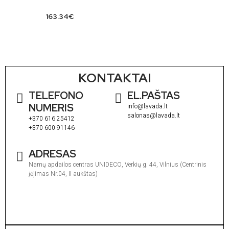
163.34
€
KONTAKTAI
TELEFONO
EL.PAŠTAS
NUMERIS
info@lavada.lt
salonas@lavada.lt
+370 616 25412
+370 600 91146
ADRESAS
Namų apdailos centras UNIDECO, Verkių g. 44, Vilnius (Centrinis
įėjimas Nr.04, II aukštas)
I
1
V
1