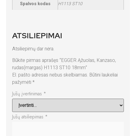
Spalvos kodas
H1113 ST10
ATSILIEPIMAI
Atsiliepimų dar nėra.
Būkite pirmas aprašęs “EGGER Ąžuolas, Kanzaso,
rudas(margas) H1113 ST10 18mm”
El. pašto adresas nebus skelbiamas.
Būtini laukeliai
pažymėti
*
Jūsų įvertinimas
*
Jūsų atsiliepimas
*