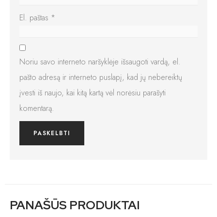
El. paštas
*
Noriu savo interneto naršyklėje išsaugoti vardą, el.
pašto adresą ir interneto puslapį, kad jų nebereiktų
įvesti iš naujo, kai kitą kartą vėl norėsiu parašyti
komentarą.
PANAŠŪS PRODUKTAI