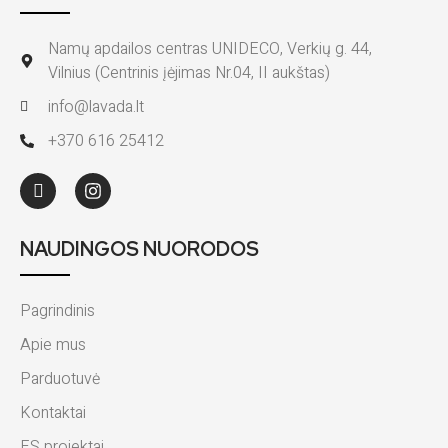
Namų apdailos centras UNIDECO, Verkių g. 44,
Vilnius (Centrinis įėjimas Nr.04, II aukštas)
info@lavada.lt
+370 616 25412
NAUDINGOS NUORODOS
Pagrindinis
Apie mus
Parduotuvė
Kontaktai
ES projektai