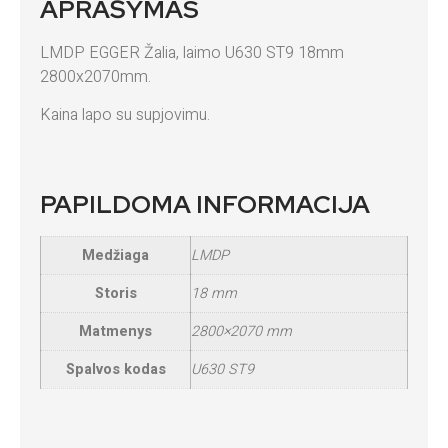
APRAŠYMAS
LMDP EGGER Žalia, laimo U630 ST9 18mm
2800x2070mm.
Kaina lapo su supjovimu.
PAPILDOMA INFORMACIJA
Medžiaga
LMDP
Storis
18 mm
Matmenys
2800×2070 mm
Spalvos kodas
U630 ST9