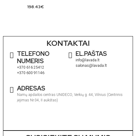
198.43
€
KONTAKTAI
TELEFONO
EL.PAŠTAS
NUMERIS
info@lavada.lt
salonas@lavada.lt
+370 616 25412
+370 600 91146
ADRESAS
Namų apdailos centras UNIDECO, Verkių g. 44, Vilnius (Centrinis
įėjimas Nr.04, II aukštas)
I
1
V
1