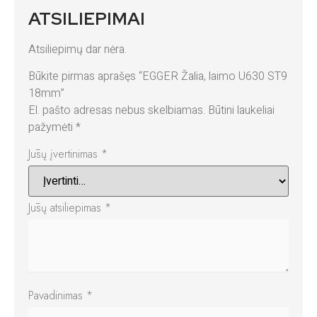
ATSILIEPIMAI
Atsiliepimų dar nėra.
Būkite pirmas aprašęs “EGGER Žalia, laimo U630 ST9
18mm”
El. pašto adresas nebus skelbiamas.
Būtini laukeliai
pažymėti
*
Jūsų įvertinimas
*
Jūsų atsiliepimas
*
Pavadinimas
*