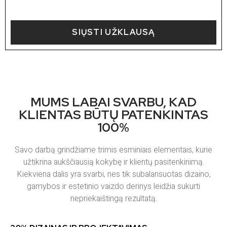
SIŲSTI UŽKLAUSĄ
MUMS LABAI SVARBU, KAD
KLIENTAS BŪTŲ PATENKINTAS
100%
Savo darbą grindžiame trimis esminiais elementais, kurie
užtikrina aukščiausią kokybę ir klientų pasitenkinimą.
Kiekviena dalis yra svarbi, nes tik subalansuotas dizaino,
gamybos ir estetinio vaizdo derinys leidžia sukurti
nepriekaištingą rezultatą.