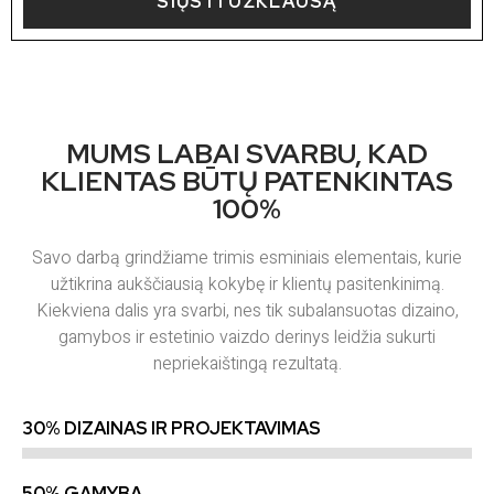
SIŲSTI UŽKLAUSĄ
MUMS LABAI SVARBU, KAD
KLIENTAS BŪTŲ PATENKINTAS
100%
Savo darbą grindžiame trimis esminiais elementais, kurie
užtikrina aukščiausią kokybę ir klientų pasitenkinimą.
Kiekviena dalis yra svarbi, nes tik subalansuotas dizaino,
gamybos ir estetinio vaizdo derinys leidžia sukurti
nepriekaištingą rezultatą.
30% DIZAINAS IR PROJEKTAVIMAS
50% GAMYBA