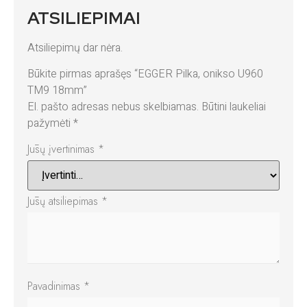
ATSILIEPIMAI
Atsiliepimų dar nėra.
Būkite pirmas aprašęs “EGGER Pilka, onikso U960
TM9 18mm”
El. pašto adresas nebus skelbiamas.
Būtini laukeliai
pažymėti
*
Jūsų įvertinimas
*
Jūsų atsiliepimas
*
Pavadinimas
*