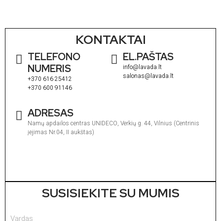
KONTAKTAI
TELEFONO
EL.PAŠTAS
NUMERIS
info@lavada.lt
salonas@lavada.lt
+370 616 25412
+370 600 91146
ADRESAS
Namų apdailos centras UNIDECO, Verkių g. 44, Vilnius (Centrinis
įėjimas Nr.04, II aukštas)
I
1
V
1
SUSISIEKITE SU MUMIS