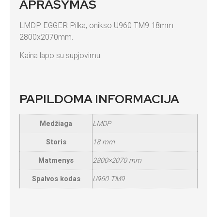
APRAŠYMAS
LMDP EGGER Pilka, onikso U960 TM9 18mm
2800x2070mm.
Kaina lapo su supjovimu.
PAPILDOMA INFORMACIJA
Medžiaga
LMDP
Storis
18 mm
Matmenys
2800×2070 mm
Spalvos kodas
U960 TM9