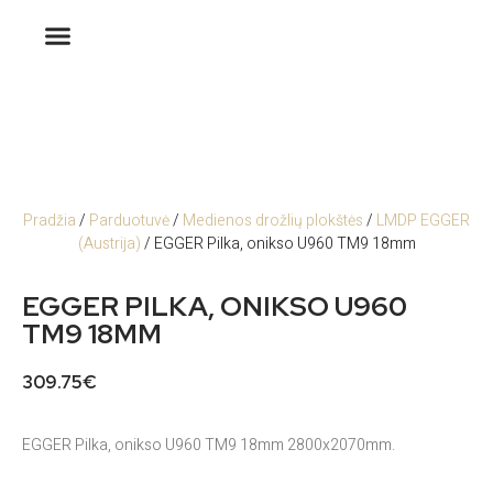
Pradžia
/
Parduotuvė
/
Medienos drožlių plokštės
/
LMDP EGGER
(Austrija)
/ EGGER Pilka, onikso U960 TM9 18mm
EGGER PILKA, ONIKSO U960
TM9 18MM
309.75
€
EGGER Pilka, onikso U960 TM9 18mm 2800x2070mm.