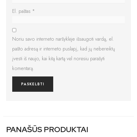
El. paštas
*
Noriu savo interneto naršyklėje išsaugoti vardą, el.
pašto adresą ir interneto puslapį, kad jų nebereiktų
įvesti iš naujo, kai kitą kartą vėl norėsiu parašyti
komentarą.
PANAŠŪS PRODUKTAI