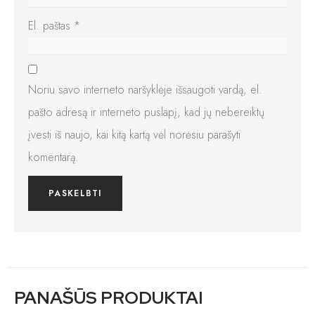
El. paštas
*
Noriu savo interneto naršyklėje išsaugoti vardą, el.
pašto adresą ir interneto puslapį, kad jų nebereiktų
įvesti iš naujo, kai kitą kartą vėl norėsiu parašyti
komentarą.
PANAŠŪS PRODUKTAI