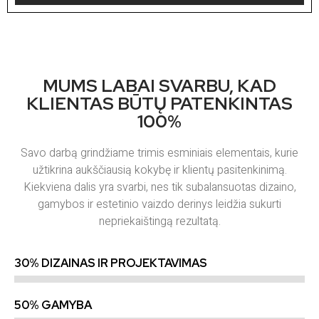
MUMS LABAI SVARBU, KAD
KLIENTAS BŪTŲ PATENKINTAS
100%
Savo darbą grindžiame trimis esminiais elementais, kurie
užtikrina aukščiausią kokybę ir klientų pasitenkinimą.
Kiekviena dalis yra svarbi, nes tik subalansuotas dizaino,
gamybos ir estetinio vaizdo derinys leidžia sukurti
nepriekaištingą rezultatą.
30% DIZAINAS IR PROJEKTAVIMAS
50% GAMYBA