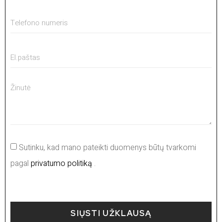
Sutinku, kad mano pateikti duomenys būtų tvarkomi
pagal
privatumo politiką
.
SIŲSTI UŽKLAUSĄ