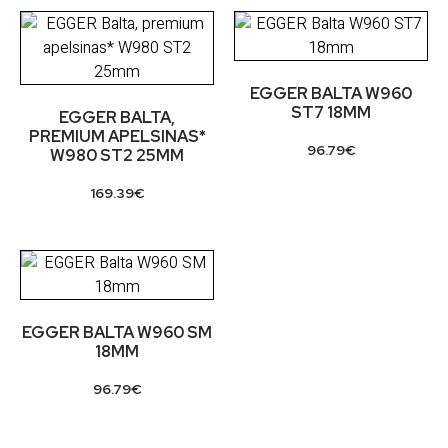
EGGER BALTA W960
ST7 18MM
EGGER BALTA,
PREMIUM APELSINAS*
96.79
€
W980 ST2 25MM
169.39
€
EGGER BALTA W960 SM
18MM
96.79
€