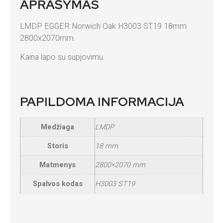
APRAŠYMAS
LMDP EGGER Norwich Oak H3003 ST19 18mm
2800x2070mm.
Kaina lapo su supjovimu.
PAPILDOMA INFORMACIJA
Medžiaga
LMDP
Storis
18 mm
Matmenys
2800×2070 mm
Spalvos kodas
H3003 ST19