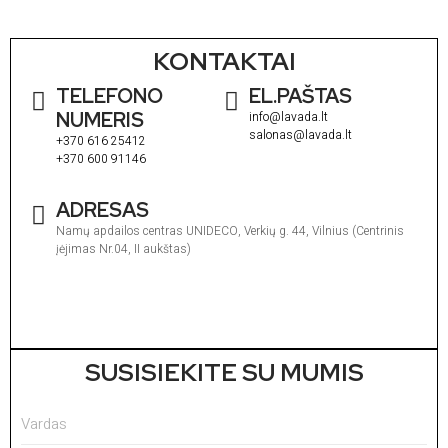
KONTAKTAI
TELEFONO
EL.PAŠTAS
NUMERIS
info@lavada.lt
salonas@lavada.lt
+370 616 25412
+370 600 91146
ADRESAS
Namų apdailos centras UNIDECO, Verkių g. 44, Vilnius (Centrinis
įėjimas Nr.04, II aukštas)
I
1
V
1
SUSISIEKITE SU MUMIS