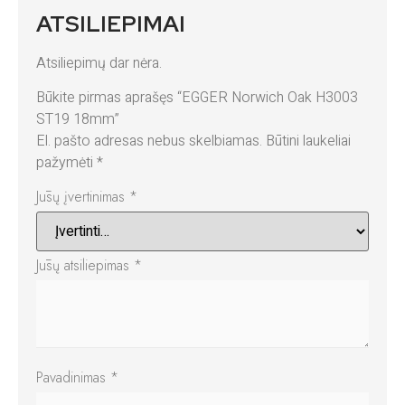
ATSILIEPIMAI
Atsiliepimų dar nėra.
Būkite pirmas aprašęs “EGGER Norwich Oak H3003
ST19 18mm”
El. pašto adresas nebus skelbiamas.
Būtini laukeliai
pažymėti
*
Jūsų įvertinimas
*
Jūsų atsiliepimas
*
Pavadinimas
*