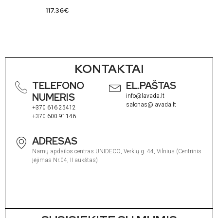
117.36
€
KONTAKTAI
TELEFONO
EL.PAŠTAS
NUMERIS
info@lavada.lt
salonas@lavada.lt
+370 616 25412
+370 600 91146
ADRESAS
Namų apdailos centras UNIDECO, Verkių g. 44, Vilnius (Centrinis
įėjimas Nr.04, II aukštas)