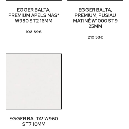
EGGER BALTA,
EGGER BALTA,
PREMIUM APELSINAS*
PREMIUM, PUSIAU
W980 ST2 16MM
MATINĖ W1000 ST9
25MM
108.89
€
210.53
€
EGGER BALTA* W960
ST7 10MM