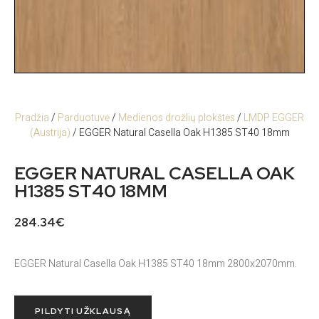
Pradžia
/
Parduotuvė
/
Medienos drožlių plokštės
/
LMDP EGGER
(Austrija)
/ EGGER Natural Casella Oak H1385 ST40 18mm
EGGER NATURAL CASELLA OAK
H1385 ST40 18MM
284.34
€
EGGER Natural Casella Oak H1385 ST40 18mm 2800x2070mm.
PILDYTI UŽKLAUSĄ