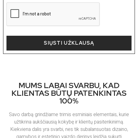
SIŲSTI UŽKLAUSĄ
MUMS LABAI SVARBU, KAD
KLIENTAS BŪTŲ PATENKINTAS
100%
Savo darbą grindžiame trimis esminiais elementais, kurie
užtikrina aukščiausią kokybę ir klientų pasitenkinimą.
Kiekviena dalis yra svarbi, nes tik subalansuotas dizaino,
gamybos ir estetinio vaizdo derinys leidžia sukurti