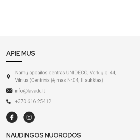
APIE MUS
Namų apdailos centras UNIDECO, Verkių g. 44,
Vilnius (Centrinis įėjimas Nr.04, II aukštas)
info@lavada.lt
+370 616 25412
NAUDINGOS NUORODOS