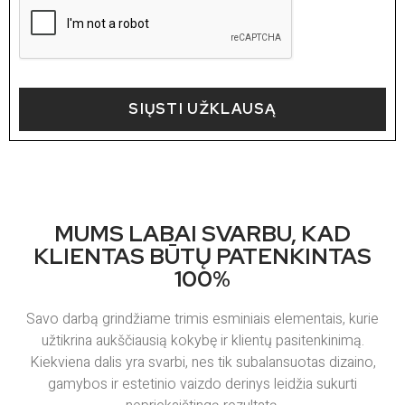
SIŲSTI UŽKLAUSĄ
MUMS LABAI SVARBU, KAD
KLIENTAS BŪTŲ PATENKINTAS
100%
Savo darbą grindžiame trimis esminiais elementais, kurie
užtikrina aukščiausią kokybę ir klientų pasitenkinimą.
Kiekviena dalis yra svarbi, nes tik subalansuotas dizaino,
gamybos ir estetinio vaizdo derinys leidžia sukurti