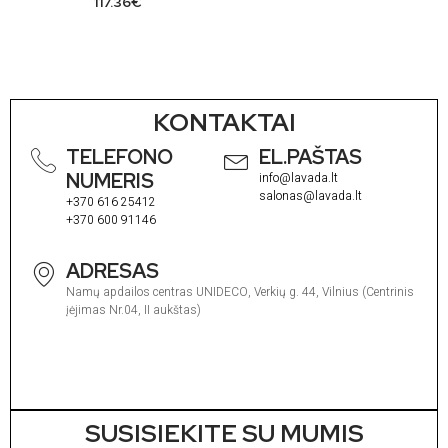
117.36
€
KONTAKTAI
TELEFONO
EL.PAŠTAS
NUMERIS
info@lavada.lt
salonas@lavada.lt
+370 616 25412
+370 600 91146
ADRESAS
Namų apdailos centras UNIDECO, Verkių g. 44, Vilnius (Centrinis
įėjimas Nr.04, II aukštas)
SUSISIEKITE SU MUMIS