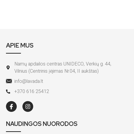
APIE MUS
Namų apdailos centras UNIDECO, Verkių g. 44,
Vilnius (Centrinis įėjimas Nr.04, II aukštas)
info@lavada.lt
+370 616 25412
NAUDINGOS NUORODOS