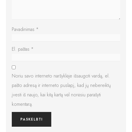
Pavadinimas
*
El. paštas
*
Noriu savo interneto naršyklėje išsaugoti vardą, el.
pašto adresą ir interneto puslapį, kad jų nebereiktų
įvesti iš naujo, kai kitą kartą vėl norėsiu parašyti
komentarą.