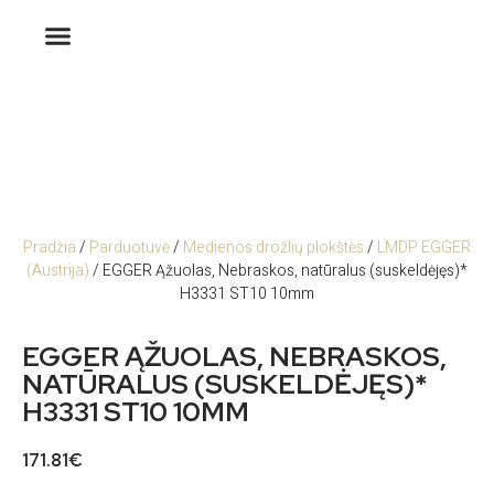
Pradžia
/
Parduotuvė
/
Medienos drožlių plokštės
/
LMDP EGGER
(Austrija)
/ EGGER Ąžuolas, Nebraskos, natūralus (suskeldėjęs)*
H3331 ST10 10mm
EGGER ĄŽUOLAS, NEBRASKOS,
NATŪRALUS (SUSKELDĖJĘS)*
H3331 ST10 10MM
171.81
€