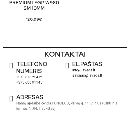
PREMIUM LYGI* W980
SM 10MM
120.99
€
KONTAKTAI
TELEFONO
EL.PAŠTAS
NUMERIS
info@lavada.lt
salonas@lavada.lt
+370 616 25412
+370 600 91146
ADRESAS
Namų apdailos centras UNIDECO, Verkių g. 44, Vilnius (Centrinis
įėjimas Nr.04, II aukštas)
I
1
V
1