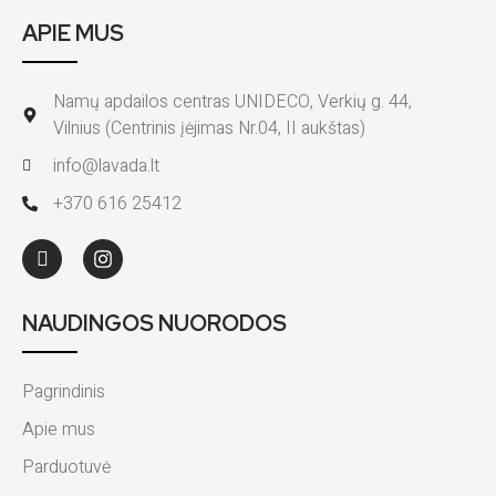
APIE MUS
Namų apdailos centras UNIDECO, Verkių g. 44,
Vilnius (Centrinis įėjimas Nr.04, II aukštas)
info@lavada.lt
+370 616 25412
NAUDINGOS NUORODOS
Pagrindinis
Apie mus
Parduotuvė