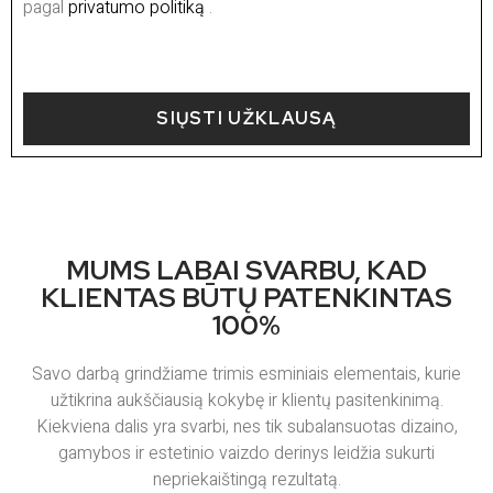
pagal
privatumo politiką
.
SIŲSTI UŽKLAUSĄ
MUMS LABAI SVARBU, KAD
KLIENTAS BŪTŲ PATENKINTAS
100%
Savo darbą grindžiame trimis esminiais elementais, kurie
užtikrina aukščiausią kokybę ir klientų pasitenkinimą.
Kiekviena dalis yra svarbi, nes tik subalansuotas dizaino,
gamybos ir estetinio vaizdo derinys leidžia sukurti
nepriekaištingą rezultatą.