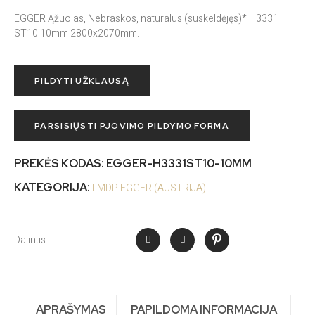
EGGER Ąžuolas, Nebraskos, natūralus (suskeldėjęs)* H3331
ST10 10mm 2800x2070mm.
PILDYTI UŽKLAUSĄ
PARSISIŲSTI PJOVIMO PILDYMO FORMA
PREKĖS KODAS:
EGGER-H3331ST10-10MM
KATEGORIJA:
LMDP EGGER (AUSTRIJA)
Dalintis:
APRAŠYMAS
PAPILDOMA INFORMACIJA