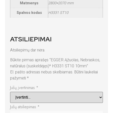
Matmenys
2800×2070 mm
Spalvos kodas
H3331 ST10
ATSILIEPIMAI
Atsiliepimų dar nėra.
Būkite pirmas aprašęs “EGGER Ąžuolas, Nebraskos,
natūralus (suskeldėjęs)* H3331 ST10 10mm”
El. pašto adresas nebus skelbiamas.
Būtini laukeliai
pažymėti
*
Jūsų įvertinimas
*
Jūsų atsiliepimas
*