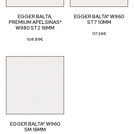
EGGER BALTA,
EGGER BALTA* W960
PREMIUM APELSINAS*
ST7 10MM
W980 ST2 16MM
117.36
€
108.89
€
EGGER BALTA* W960
SM 16MM