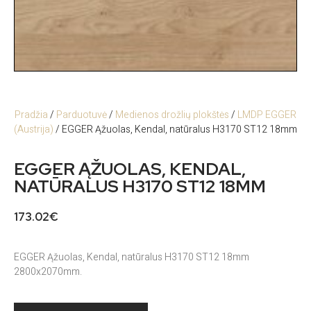
Pradžia
/
Parduotuvė
/
Medienos drožlių plokštės
/
LMDP EGGER
(Austrija)
/ EGGER Ąžuolas, Kendal, natūralus H3170 ST12 18mm
EGGER ĄŽUOLAS, KENDAL,
NATŪRALUS H3170 ST12 18MM
173.02
€
EGGER Ąžuolas, Kendal, natūralus H3170 ST12 18mm
2800x2070mm.