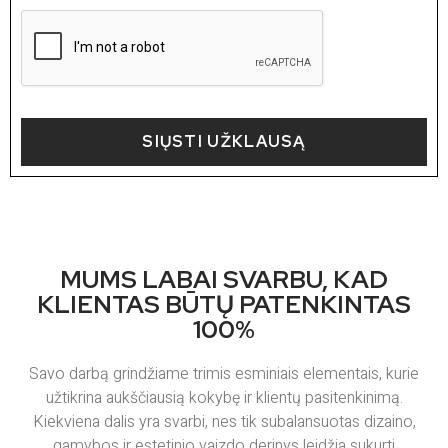
SIŲSTI UŽKLAUSĄ
MUMS LABAI SVARBU, KAD
KLIENTAS BŪTŲ PATENKINTAS
100%
Savo darbą grindžiame trimis esminiais elementais, kurie
užtikrina aukščiausią kokybę ir klientų pasitenkinimą.
Kiekviena dalis yra svarbi, nes tik subalansuotas dizaino,
gamybos ir estetinio vaizdo derinys leidžia sukurti