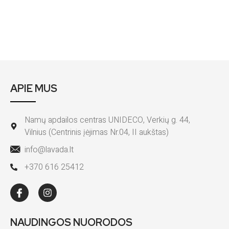
APIE MUS
Namų apdailos centras UNIDECO, Verkių g. 44,
Vilnius (Centrinis įėjimas Nr.04, II aukštas)
info@lavada.lt
+370 616 25412
NAUDINGOS NUORODOS