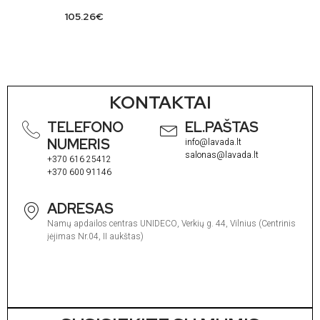
105.26
€
KONTAKTAI
TELEFONO
EL.PAŠTAS
NUMERIS
info@lavada.lt
salonas@lavada.lt
+370 616 25412
+370 600 91146
ADRESAS
Namų apdailos centras UNIDECO, Verkių g. 44, Vilnius (Centrinis
įėjimas Nr.04, II aukštas)