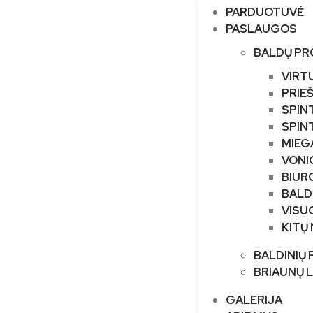
PARDUOTUVĖ
PASLAUGOS
BALDŲ PR
VIRT
PRIE
SPIN
SPIN
MIEG
VONI
BIUR
BALD
VISU
KITŲ
BALDINIŲ 
BRIAUNŲ 
GALERIJA