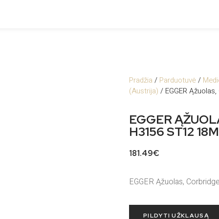
Pradžia
/
Parduotuvė
/
Medi
(Austrija)
/ EGGER Ąžuolas, 
EGGER ĄŽUOLA
H3156 ST12 18
181.49
€
EGGER Ąžuolas, Corbrid
PILDYTI UŽKLAUSĄ