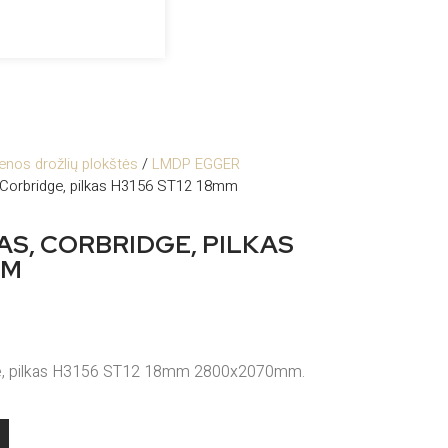
enos drožlių plokštės
/
LMDP EGGER
Corbridge, pilkas H3156 ST12 18mm
S, CORBRIDGE, PILKAS
MM
ge, pilkas H3156 ST12 18mm 2800x2070mm.