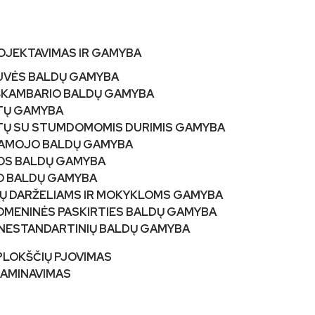
OJEKTAVIMAS IR GAMYBA
UVĖS BALDŲ GAMYBA
ŠKAMBARIO BALDŲ GAMYBA
TŲ GAMYBA
TŲ SU STUMDOMOMIS DURIMIS GAMYBA
AMOJO BALDŲ GAMYBA
OS BALDŲ GAMYBA
O BALDŲ GAMYBA
Ų DARŽELIAMS IR MOKYKLOMS GAMYBA
OMENINĖS PASKIRTIES BALDŲ GAMYBA
 NESTANDARTINIŲ BALDŲ GAMYBA
PLOKŠČIŲ PJOVIMAS
LAMINAVIMAS