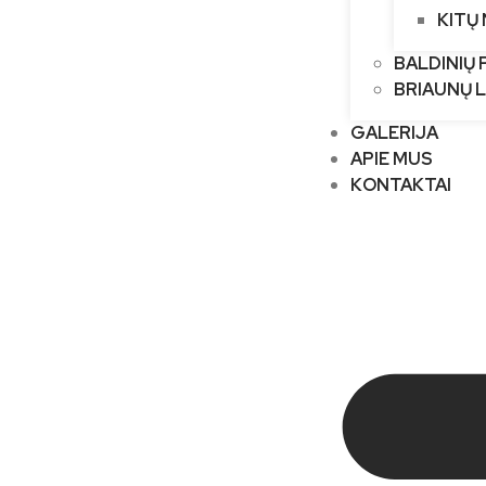
KITŲ
BALDINIŲ 
BRIAUNŲ 
GALERIJA
APIE MUS
KONTAKTAI