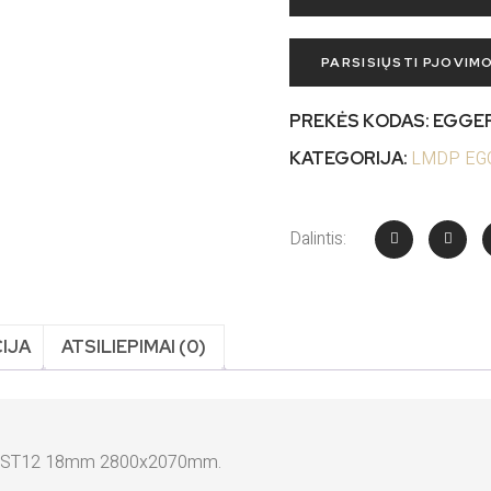
PARSISIŲSTI PJOVIM
PREKĖS KODAS:
EGGER
LMDP EGG
KATEGORIJA:
Dalintis:
IJA
ATSILIEPIMAI (0)
56 ST12 18mm 2800x2070mm.