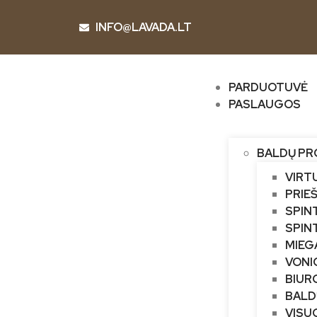
INFO@LAVADA.LT
PARDUOTUVĖ
PASLAUGOS
BALDŲ PR
VIRT
PRIE
SPIN
SPIN
MIEG
VONI
BIUR
BALD
VISU