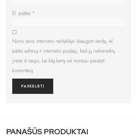
El. paštas
*
Noriu savo interneto naršyklėje išsaugoti vardą, el.
pašto adresą ir interneto puslapį, kad jų nebereiktų
įvesti iš naujo, kai kitą kartą vėl norėsiu parašyti
komentarą.
PANAŠŪS PRODUKTAI