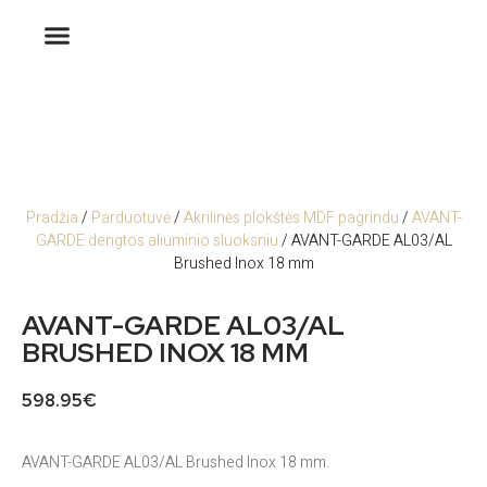
Pradžia
/
Parduotuvė
/
Akrilinės plokštės MDF pagrindu
/
AVANT-
GARDE dengtos aliuminio sluoksniu
/ AVANT-GARDE AL03/AL
Brushed Inox 18 mm
AVANT-GARDE AL03/AL
BRUSHED INOX 18 MM
598.95
€
AVANT-GARDE AL03/AL Brushed Inox 18 mm.