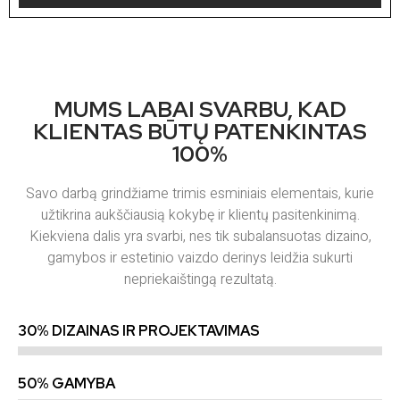
MUMS LABAI SVARBU, KAD
KLIENTAS BŪTŲ PATENKINTAS
100%
Savo darbą grindžiame trimis esminiais elementais, kurie
užtikrina aukščiausią kokybę ir klientų pasitenkinimą.
Kiekviena dalis yra svarbi, nes tik subalansuotas dizaino,
gamybos ir estetinio vaizdo derinys leidžia sukurti
nepriekaištingą rezultatą.
30% DIZAINAS IR PROJEKTAVIMAS
50% GAMYBA