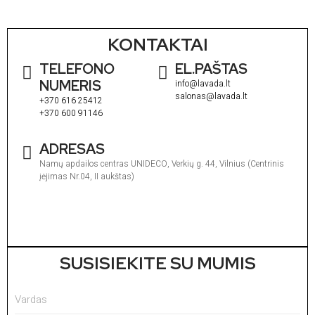
KONTAKTAI
TELEFONO
EL.PAŠTAS
NUMERIS
info@lavada.lt
salonas@lavada.lt
+370 616 25412
+370 600 91146
ADRESAS
Namų apdailos centras UNIDECO, Verkių g. 44, Vilnius (Centrinis
įėjimas Nr.04, II aukštas)
I
1
V
1
SUSISIEKITE SU MUMIS