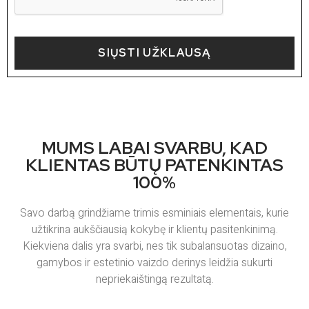
SIŲSTI UŽKLAUSĄ
MUMS LABAI SVARBU, KAD
KLIENTAS BŪTŲ PATENKINTAS
100%
Savo darbą grindžiame trimis esminiais elementais, kurie
užtikrina aukščiausią kokybę ir klientų pasitenkinimą.
Kiekviena dalis yra svarbi, nes tik subalansuotas dizaino,
gamybos ir estetinio vaizdo derinys leidžia sukurti
nepriekaištingą rezultatą.