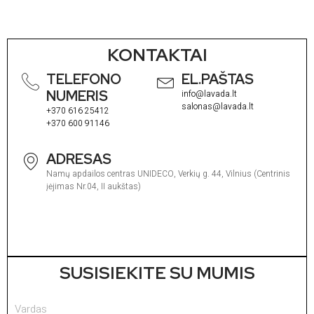
KONTAKTAI
TELEFONO
EL.PAŠTAS
NUMERIS
info@lavada.lt
salonas@lavada.lt
+370 616 25412
+370 600 91146
ADRESAS
Namų apdailos centras UNIDECO, Verkių g. 44, Vilnius (Centrinis
įėjimas Nr.04, II aukštas)
SUSISIEKITE SU MUMIS