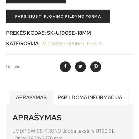
PARSISIŲSTI PJOVIMO PILDYMO FORMA
PREKĖS KODAS:
SK-U190SE-18MM
KATEGORIJA:
LMDP SWISS KRONO (LENKIJA)
Dalintis:
APRAŠYMAS
PAPILDOMA INFORMACIJA
APRAŠYMAS
LMDP SWISS KRONO Juoda tekstūra U190 SE
18mm 2800×2070 mm.