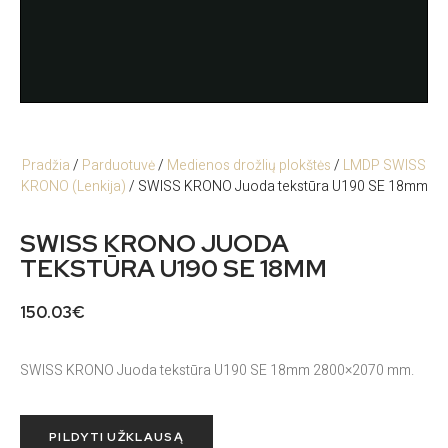
Pradžia
/
Parduotuvė
/
Medienos drožlių plokštės
/
LMDP SWISS
KRONO (Lenkija)
/ SWISS KRONO Juoda tekstūra U190 SE 18mm
SWISS KRONO JUODA
TEKSTŪRA U190 SE 18MM
150.03
€
SWISS KRONO Juoda tekstūra U190 SE 18mm 2800×2070 mm.
PILDYTI UŽKLAUSĄ