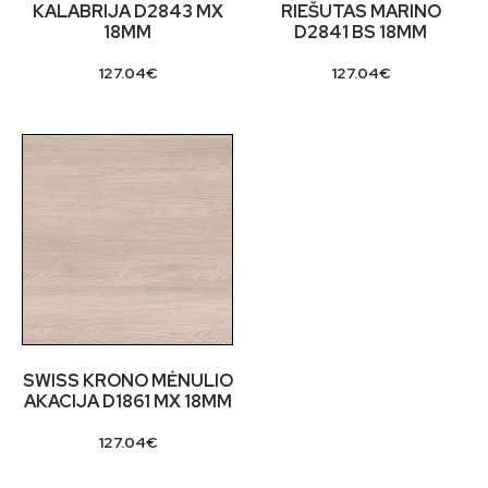
KALABRIJA D2843 MX
RIEŠUTAS MARINO
18MM
D2841 BS 18MM
127.04
€
127.04
€
SWISS KRONO MĖNULIO
AKACIJA D1861 MX 18MM
127.04
€