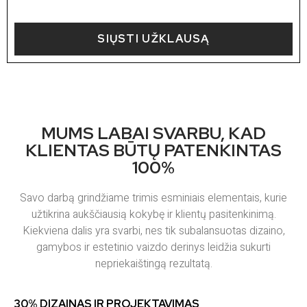
SIŲSTI UŽKLAUSĄ
MUMS LABAI SVARBU, KAD
KLIENTAS BŪTŲ PATENKINTAS
100%
Savo darbą grindžiame trimis esminiais elementais, kurie
užtikrina aukščiausią kokybę ir klientų pasitenkinimą.
Kiekviena dalis yra svarbi, nes tik subalansuotas dizaino,
gamybos ir estetinio vaizdo derinys leidžia sukurti
nepriekaištingą rezultatą.
30% DIZAINAS IR PROJEKTAVIMAS