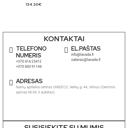
134.30
€
KONTAKTAI
TELEFONO
EL.PAŠTAS
NUMERIS
info@lavada.lt
salonas@lavada.lt
+370 616 25412
+370 600 91146
ADRESAS
Namų apdailos centras UNIDECO, Verkių g. 44, Vilnius (Centrinis
įėjimas Nr.04, II aukštas)
I
1
V
1
SUSISIEKITE SU MUMIS