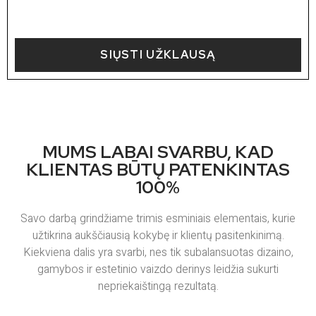
SIŲSTI UŽKLAUSĄ
MUMS LABAI SVARBU, KAD
KLIENTAS BŪTŲ PATENKINTAS
100%
Savo darbą grindžiame trimis esminiais elementais, kurie
užtikrina aukščiausią kokybę ir klientų pasitenkinimą.
Kiekviena dalis yra svarbi, nes tik subalansuotas dizaino,
gamybos ir estetinio vaizdo derinys leidžia sukurti
nepriekaištingą rezultatą.