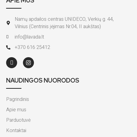
APIE MUS
Namų apdailos centras UNIDECO, Verkių g. 44,
Vilnius (Centrinis įėjimas Nr.04, II aukštas)
info@lavada.lt
+370 616 25412
NAUDINGOS NUORODOS
Pagrindinis
Apie mus
Parduotuvė
Kontaktai