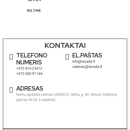
90.74
€
KONTAKTAI
TELEFONO
EL.PAŠTAS
NUMERIS
info@lavada.lt
salonas@lavada.lt
+370 616 25412
+370 600 91146
ADRESAS
Namų apdailos centras UNIDECO, Verkių g. 44, Vilnius (Centrinis
įėjimas Nr.04, II aukštas)
I
1
V
1