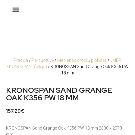
Pradžia
/
Parduotuvė
/
Medienos drožlių plokštės
/
LMDP
KRONOSPAN (Čekija)
/ KRONOSPAN Sand Grange Oak K356 PW
18 mm
KRONOSPAN SAND GRANGE
OAK K356 PW 18 MM
157.29
€
KRONOSPAN Sand Grange Oak K356 PW 18 mm 2800 x 2070
mm.