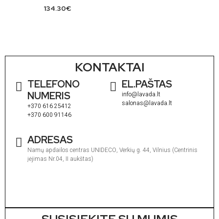
134.30
€
KONTAKTAI
TELEFONO
EL.PAŠTAS
NUMERIS
info@lavada.lt
salonas@lavada.lt
+370 616 25412
+370 600 91146
ADRESAS
Namų apdailos centras UNIDECO, Verkių g. 44, Vilnius (Centrinis
įėjimas Nr.04, II aukštas)
I
1
V
1