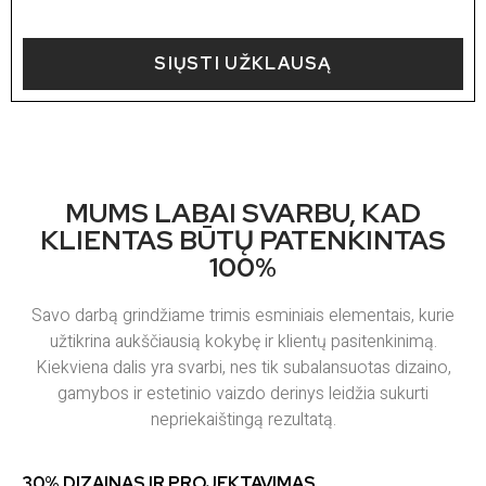
SIŲSTI UŽKLAUSĄ
MUMS LABAI SVARBU, KAD
KLIENTAS BŪTŲ PATENKINTAS
100%
Savo darbą grindžiame trimis esminiais elementais, kurie
užtikrina aukščiausią kokybę ir klientų pasitenkinimą.
Kiekviena dalis yra svarbi, nes tik subalansuotas dizaino,
gamybos ir estetinio vaizdo derinys leidžia sukurti
nepriekaištingą rezultatą.
30% DIZAINAS IR PROJEKTAVIMAS