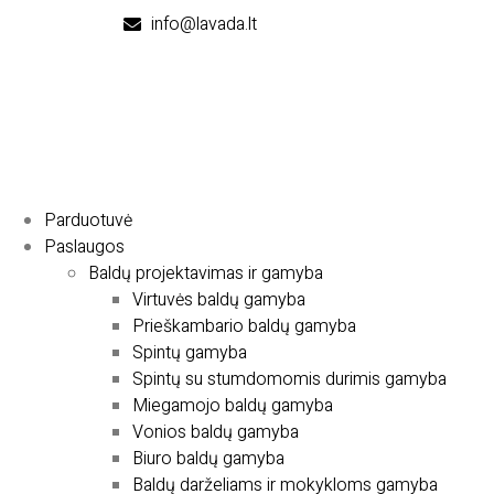
info@lavada.lt
Parduotuvė
Paslaugos
Baldų projektavimas ir gamyba
Virtuvės baldų gamyba
Prieškambario baldų gamyba
Spintų gamyba
Spintų su stumdomomis durimis gamyba
Miegamojo baldų gamyba
Vonios baldų gamyba
Biuro baldų gamyba
Baldų darželiams ir mokykloms gamyba