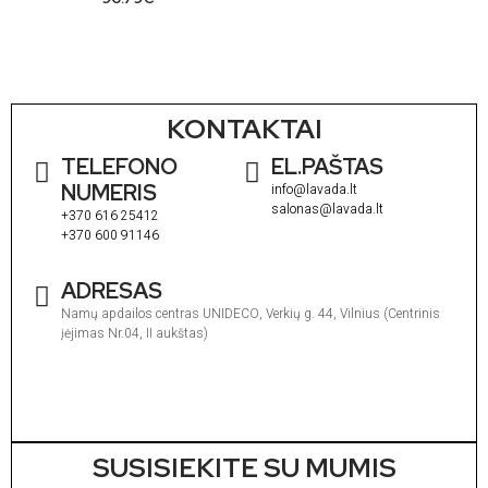
KONTAKTAI
TELEFONO
EL.PAŠTAS
NUMERIS
info@lavada.lt
salonas@lavada.lt
+370 616 25412
+370 600 91146
ADRESAS
Namų apdailos centras UNIDECO, Verkių g. 44, Vilnius (Centrinis
įėjimas Nr.04, II aukštas)
I
1
V
1
SUSISIEKITE SU MUMIS