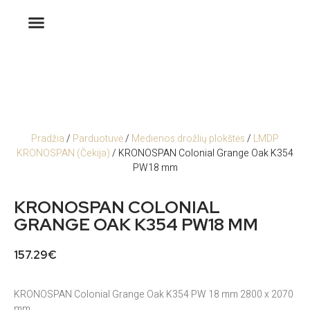
Pradžia
/
Parduotuvė
/
Medienos drožlių plokštės
/
LMDP
KRONOSPAN (Čekija)
/ KRONOSPAN Colonial Grange Oak K354
PW18 mm
KRONOSPAN COLONIAL
GRANGE OAK K354 PW18 MM
157.29
€
KRONOSPAN Colonial Grange Oak K354 PW 18 mm 2800 x 2070
mm.