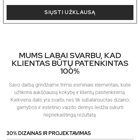
SIŲSTI UŽKLAUSĄ
MUMS LABAI SVARBU, KAD
KLIENTAS BŪTŲ PATENKINTAS
100%
Savo darbą grindžiame trimis esminiais elementais, kurie
užtikrina aukščiausią kokybę ir klientų pasitenkinimą.
Kiekviena dalis yra svarbi, nes tik subalansuotas dizaino,
gamybos ir estetinio vaizdo derinys leidžia sukurti
nepriekaištingą rezultatą.
30% DIZAINAS IR PROJEKTAVIMAS