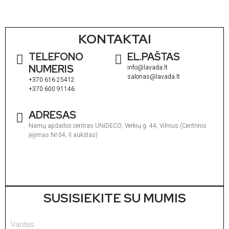
KONTAKTAI
TELEFONO
EL.PAŠTAS
NUMERIS
info@lavada.lt
salonas@lavada.lt
+370 616 25412
+370 600 91146
ADRESAS
Namų apdailos centras UNIDECO, Verkių g. 44, Vilnius (Centrinis
įėjimas Nr.04, II aukštas)
I
1
V
1
SUSISIEKITE SU MUMIS