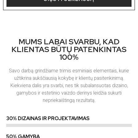
MUMS LABAI SVARBU, KAD
KLIENTAS BŪTŲ PATENKINTAS
100%
Savo darbą grindžiame trimis esminiais elementais, kurie
užtikrina aukščiausią kokybę ir klientų pasitenkinimą.
Kiekviena dalis yra svarbi, nes tik subalansuotas dizaino,
gamybos ir estetinio vaizdo derinys leidžia sukurti
nepriekaištingą rezultatą.
30% DIZAINAS IR PROJEKTAVIMAS
50% GAMYBA