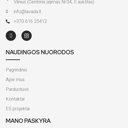
Vilnius (Centrinis įėjimas Nr.04, II aukštas)
info@lavada.lt
+370 616 25412
NAUDINGOS NUORODOS
Pagrindinis
Apie mus
Parduotuvė
Kontaktai
ES projektai
MANO PASKYRA