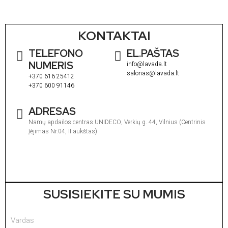
KONTAKTAI
TELEFONO
EL.PAŠTAS
NUMERIS
info@lavada.lt
salonas@lavada.lt
+370 616 25412
+370 600 91146
ADRESAS
Namų apdailos centras UNIDECO, Verkių g. 44, Vilnius (Centrinis
įėjimas Nr.04, II aukštas)
I
1
V
1
SUSISIEKITE SU MUMIS