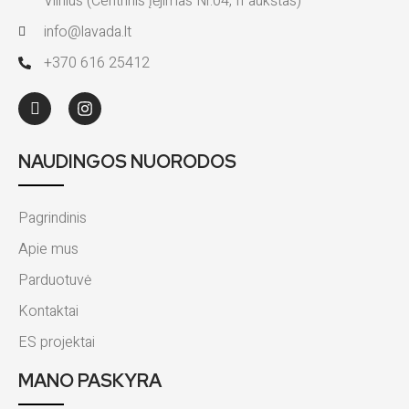
Vilnius (Centrinis įėjimas Nr.04, II aukštas)
info@lavada.lt
+370 616 25412
NAUDINGOS NUORODOS
Pagrindinis
Apie mus
Parduotuvė
Kontaktai
ES projektai
MANO PASKYRA