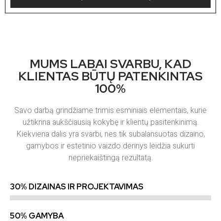
MUMS LABAI SVARBU, KAD
KLIENTAS BŪTŲ PATENKINTAS
100%
Savo darbą grindžiame trimis esminiais elementais, kurie
užtikrina aukščiausią kokybę ir klientų pasitenkinimą.
Kiekviena dalis yra svarbi, nes tik subalansuotas dizaino,
gamybos ir estetinio vaizdo derinys leidžia sukurti
nepriekaištingą rezultatą.
30% DIZAINAS IR PROJEKTAVIMAS
50% GAMYBA