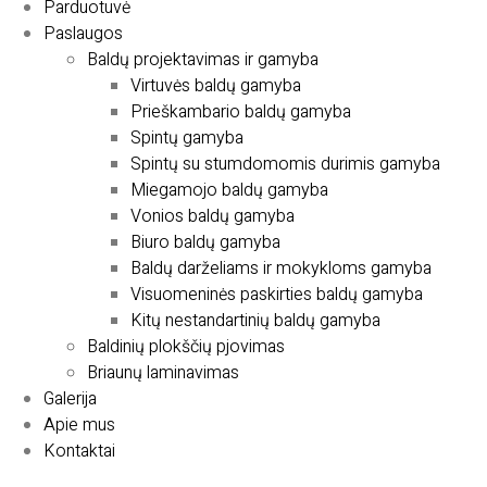
Parduotuvė
Paslaugos
Baldų projektavimas ir gamyba
Virtuvės baldų gamyba
Prieškambario baldų gamyba
Spintų gamyba
Spintų su stumdomomis durimis gamyba
Miegamojo baldų gamyba
Vonios baldų gamyba
Biuro baldų gamyba
Baldų darželiams ir mokykloms gamyba
Visuomeninės paskirties baldų gamyba
Kitų nestandartinių baldų gamyba
Baldinių plokščių pjovimas
Briaunų laminavimas
Galerija
Apie mus
Kontaktai