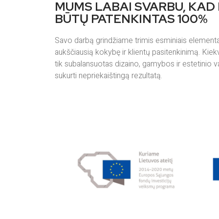
MUMS LABAI SVARBU, KAD
BŪTŲ PATENKINTAS 100%
Savo darbą grindžiame trimis esminiais elementais
aukščiausią kokybę ir klientų pasitenkinimą. Kiekv
tik subalansuotas dizaino, gamybos ir estetinio v
sukurti nepriekaištingą rezultatą.