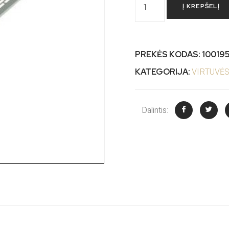
Į KREPŠELĮ
PREKĖS KODAS:
10019
VIRTUVĖS
KATEGORIJA:
Dalintis: