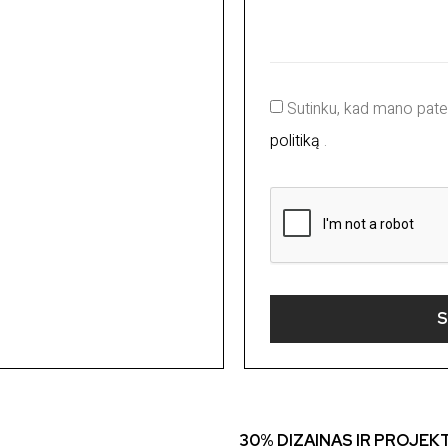
Sutinku, kad mano pate
politiką
.
30% DIZAINAS IR PROJEK