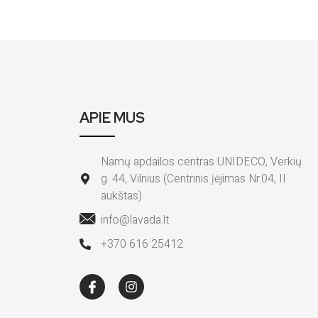
APIE MUS
Namų apdailos centras UNIDECO, Verkių
g. 44, Vilnius (Centrinis įėjimas Nr.04, II
aukštas)
info@lavada.lt
+370 616 25412