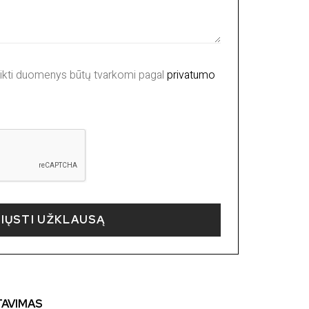
ikti duomenys būtų tvarkomi pagal
privatumo
SIŲSTI UŽKLAUSĄ
TAVIMAS