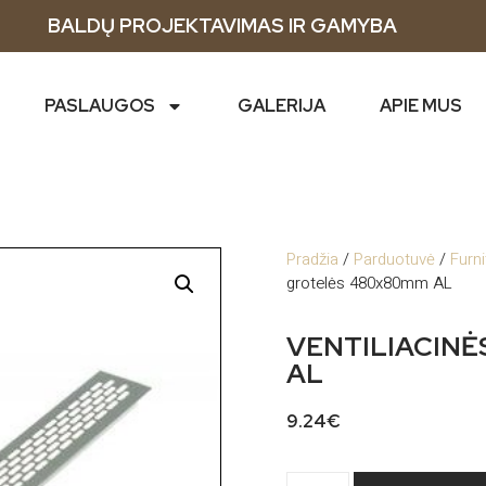
BALDŲ PROJEKTAVIMAS IR GAMYBA
PASLAUGOS
GALERIJA
APIE MUS
Pradžia
/
Parduotuvė
/
Furni
grotelės 480x80mm AL
VENTILIACIN
AL
9.24
€