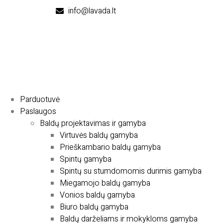
info@lavada.lt
Parduotuvė
Paslaugos
Baldų projektavimas ir gamyba
Virtuvės baldų gamyba
Prieškambario baldų gamyba
Spintų gamyba
Spintų su stumdomomis durimis gamyba
Miegamojo baldų gamyba
Vonios baldų gamyba
Biuro baldų gamyba
Baldų darželiams ir mokykloms gamyba