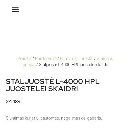
Pradžia
/
Parduotuvė
/
Furnitūra ir priedai
/
Stalviršių
priedai
/ Staljuostė L-4000 HPL juostelei skaidri
STALJUOSTĖ L-4000 HPL
JUOSTELEI SKAIDRI
24.18
€
Siuntimas kurjeriu, paštomatu negalimas dėl gabaritų.