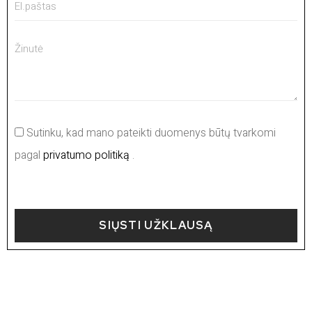
Sutinku, kad mano pateikti duomenys būtų tvarkomi
pagal
privatumo politiką
.
SIŲSTI UŽKLAUSĄ