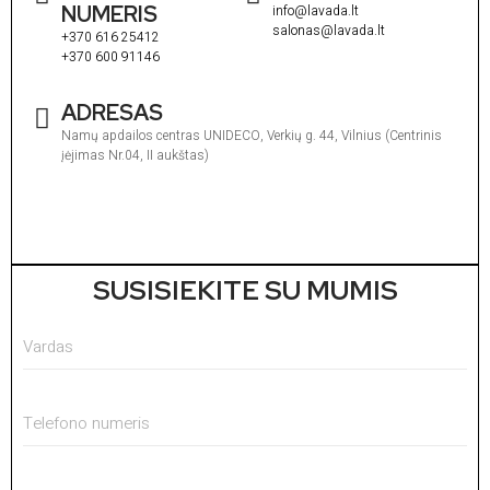
NUMERIS
info@lavada.lt
salonas@lavada.lt
+370 616 25412
+370 600 91146
ADRESAS
Namų apdailos centras UNIDECO, Verkių g. 44, Vilnius (Centrinis
įėjimas Nr.04, II aukštas)
I
1
V
1
SUSISIEKITE SU MUMIS