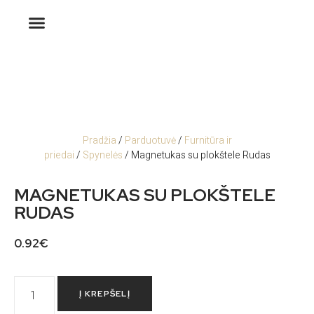
Pradžia
/
Parduotuvė
/
Furnitūra ir
priedai
/
Spynelės
/ Magnetukas su plokštele Rudas
MAGNETUKAS SU PLOKŠTELE
RUDAS
0.92
€
Į KREPŠELĮ