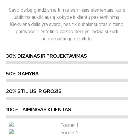
Savo darbą grindžiame trimis esminiais elementais, kurie
užtikrina aukščiausią kokybę ir klientų pasitenkinimą.
Kiekviena dalis yra svarbi, nes tik subalansuotas dizaino,
gamybos ir estetinio vaizdo derinys leidžia sukurti
nepriekaištingą rezultatą.
30% DIZAINAS IR PROJEKTAVIMAS
50% GAMYBA
20% STILIUS IR GROŽIS
100% LAIMINGAS KLIENTAS