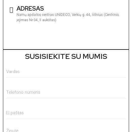
ADRESAS
Namų apdailos centras UNIDECO, Verkių g. 44, Vilnius (Centrinis
įėjimas Nr.04, II aukštas)
I
1
V
1
SUSISIEKITE SU MUMIS