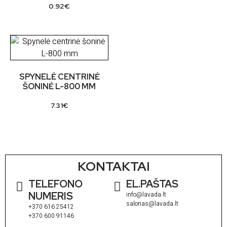
0.92
€
SPYNELĖ CENTRINĖ
ŠONINĖ L-800 MM
7.31
€
KONTAKTAI
TELEFONO
EL.PAŠTAS
NUMERIS
info@lavada.lt
salonas@lavada.lt
+370 616 25412
+370 600 91146