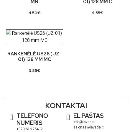
MN
01) 128 MM C
4.50
€
4.55
€
RANKENĖLĖ US26 (UZ-
01) 128 MM MC
3.85
€
KONTAKTAI
TELEFONO
EL.PAŠTAS
NUMERIS
info@lavada.lt
salonas@lavada.lt
+370 616 25412