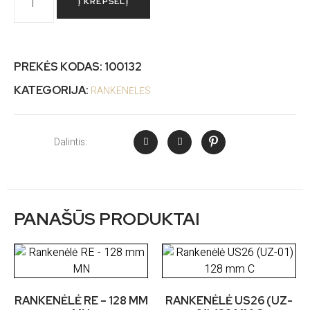
Į KREPŠELĮ
PREKĖS KODAS:
100132
KATEGORIJA:
RANKENĖLĖS
Dalintis:
PANAŠŪS PRODUKTAI
RANKENĖLĖ RE – 128 MM
RANKENĖLĖ US26 (UZ-