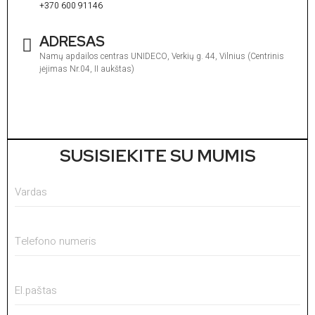
+370 600 91146
ADRESAS
Namų apdailos centras UNIDECO, Verkių g. 44, Vilnius (Centrinis
įėjimas Nr.04, II aukštas)
I
1
V
1
SUSISIEKITE SU MUMIS