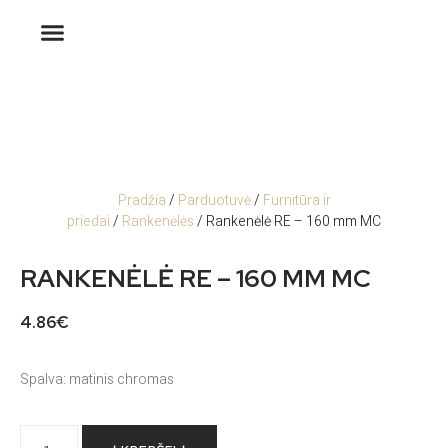
Pradžia
/
Parduotuvė
/
Furnitūra ir
priedai
/
Rankenėlės
/ Rankenėlė RE – 160 mm MC
RANKENĖLĖ RE – 160 MM MC
4.86
€
Spalva: matinis chromas