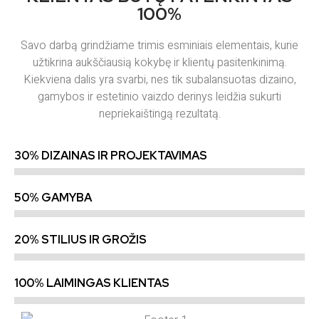
100%
Savo darbą grindžiame trimis esminiais elementais, kurie
užtikrina aukščiausią kokybę ir klientų pasitenkinimą.
Kiekviena dalis yra svarbi, nes tik subalansuotas dizaino,
gamybos ir estetinio vaizdo derinys leidžia sukurti
nepriekaištingą rezultatą.
30% DIZAINAS IR PROJEKTAVIMAS
50% GAMYBA
20% STILIUS IR GROŽIS
100% LAIMINGAS KLIENTAS