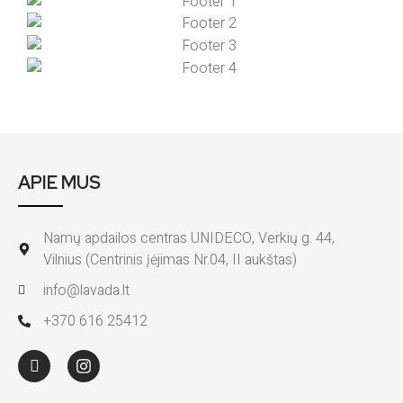
APIE MUS
Namų apdailos centras UNIDECO, Verkių g. 44,
Vilnius (Centrinis įėjimas Nr.04, II aukštas)
info@lavada.lt
+370 616 25412